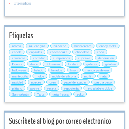
Utensilios
Etiquetas
aroma
azúcar glas
bizcocho
buttercream
candy melts
canela
capsulas
cheesecake
chocolate
coco
colorante
cortador
cumpleaños
cupcake
decoración
Donuts
dulce
dulcemisu
fondant
galletas
gelatina
halloween
helado
helados
limón
manga pastelera
mantequilla
molde
molde de silicona
muffin
nata
navidad
nueces
oreo
papel de azúcar
paso a paso
plátano
postre
receta
repostería
reto alfabeto dulce
San valentin
Tarta
tarta fresca
zoku
Suscríbete al blog por correo electrónico