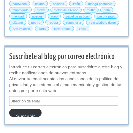
halloween
helado
helados
limón
manga pastelera
mantequilla
molde
molde de silicona
muffin
nata
navidad
nueces
oreo
papel de azúcar
paso a paso
plátano
postre
receta
repostería
reto alfabeto dulce
San valentin
Tarta
tarta fresca
zoku
Suscríbete al blog por correo electrónico
Introduce tu correo electrónico para suscribirte a este blog y
recibir notificaciones de nuevas entradas.
Al enviar tu email aceptas las condiciones de la política de
privacidad y accedemos al almacenamiento y gestión de tus
datos por parte esta web.
Dirección
de
email
Suscribir