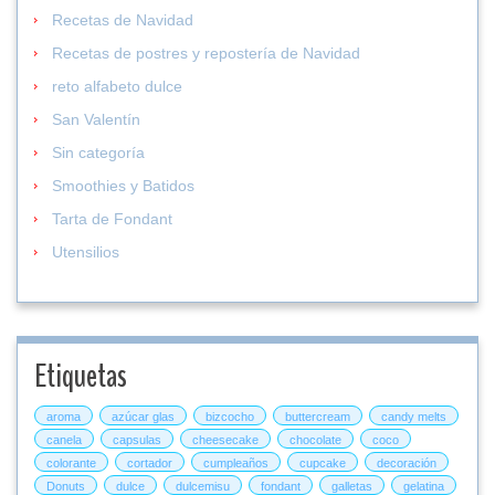
Recetas de Navidad
Recetas de postres y repostería de Navidad
reto alfabeto dulce
San Valentín
Sin categoría
Smoothies y Batidos
Tarta de Fondant
Utensilios
Etiquetas
aroma
azúcar glas
bizcocho
buttercream
candy melts
canela
capsulas
cheesecake
chocolate
coco
colorante
cortador
cumpleaños
cupcake
decoración
Donuts
dulce
dulcemisu
fondant
galletas
gelatina