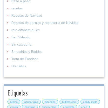
Paso a paso
recetas
Recetas de Navidad
Recetas de postres y repostería de Navidad
reto alfabeto dulce
San Valentín
Sin categoría
Smoothies y Batidos
Tarta de Fondant
Utensilios
Etiquetas
aroma
azúcar glas
bizcocho
buttercream
candy melts
canela
capsulas
cheesecake
chocolate
coco