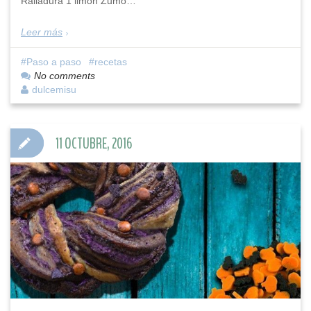
Ralladura 1 limón Zumo…
Leer más
Paso a paso
recetas
No comments
dulcemisu
11 OCTUBRE, 2016