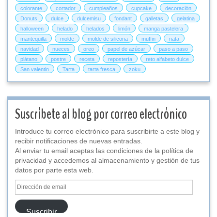
colorante
cortador
cumpleaños
cupcake
decoración
Donuts
dulce
dulcemisu
fondant
galletas
gelatina
halloween
helado
helados
limón
manga pastelera
mantequilla
molde
molde de silicona
muffin
nata
navidad
nueces
oreo
papel de azúcar
paso a paso
plátano
postre
receta
repostería
reto alfabeto dulce
San valentin
Tarta
tarta fresca
zoku
Suscríbete al blog por correo electrónico
Introduce tu correo electrónico para suscribirte a este blog y
recibir notificaciones de nuevas entradas.
Al enviar tu email aceptas las condiciones de la política de
privacidad y accedemos al almacenamiento y gestión de tus
datos por parte esta web.
Dirección
de
email
Suscribir