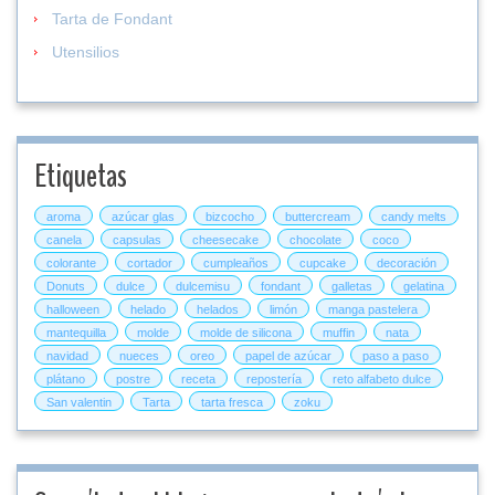
Tarta de Fondant
Utensilios
Etiquetas
aroma
azúcar glas
bizcocho
buttercream
candy melts
canela
capsulas
cheesecake
chocolate
coco
colorante
cortador
cumpleaños
cupcake
decoración
Donuts
dulce
dulcemisu
fondant
galletas
gelatina
halloween
helado
helados
limón
manga pastelera
mantequilla
molde
molde de silicona
muffin
nata
navidad
nueces
oreo
papel de azúcar
paso a paso
plátano
postre
receta
repostería
reto alfabeto dulce
San valentin
Tarta
tarta fresca
zoku