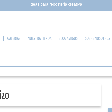
Ideas para
repostería creativa
GALERIAS
NUESTRA TIENDA
BLOG AMIGOS
SOBRE NOSOTROS
izo