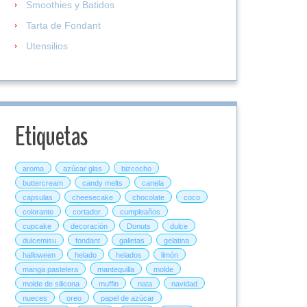
Smoothies y Batidos
Tarta de Fondant
Utensilios
Etiquetas
aroma
azúcar glas
bizcocho
buttercream
candy melts
canela
capsulas
cheesecake
chocolate
coco
colorante
cortador
cumpleaños
cupcake
decoración
Donuts
dulce
dulcemisu
fondant
galletas
gelatina
halloween
helado
helados
limón
manga pastelera
mantequilla
molde
molde de silicona
muffin
nata
navidad
nueces
oreo
papel de azúcar