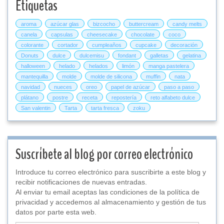
Etiquetas
aroma
azúcar glas
bizcocho
buttercream
candy melts
canela
capsulas
cheesecake
chocolate
coco
colorante
cortador
cumpleaños
cupcake
decoración
Donuts
dulce
dulcemisu
fondant
galletas
gelatina
halloween
helado
helados
limón
manga pastelera
mantequilla
molde
molde de silicona
muffin
nata
navidad
nueces
oreo
papel de azúcar
paso a paso
plátano
postre
receta
repostería
reto alfabeto dulce
San valentin
Tarta
tarta fresca
zoku
Suscríbete al blog por correo electrónico
Introduce tu correo electrónico para suscribirte a este blog y
recibir notificaciones de nuevas entradas.
Al enviar tu email aceptas las condiciones de la política de
privacidad y accedemos al almacenamiento y gestión de tus
datos por parte esta web.