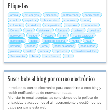
Etiquetas
aroma
azúcar glas
bizcocho
buttercream
candy melts
canela
capsulas
cheesecake
chocolate
coco
colorante
cortador
cumpleaños
cupcake
decoración
Donuts
dulce
dulcemisu
fondant
galletas
gelatina
halloween
helado
helados
limón
manga pastelera
mantequilla
molde
molde de silicona
muffin
nata
navidad
nueces
oreo
papel de azúcar
paso a paso
plátano
postre
receta
repostería
reto alfabeto dulce
San valentin
Tarta
tarta fresca
zoku
Suscríbete al blog por correo electrónico
Introduce tu correo electrónico para suscribirte a este blog y
recibir notificaciones de nuevas entradas.
Al enviar tu email aceptas las condiciones de la política de
privacidad y accedemos al almacenamiento y gestión de tus
datos por parte esta web.