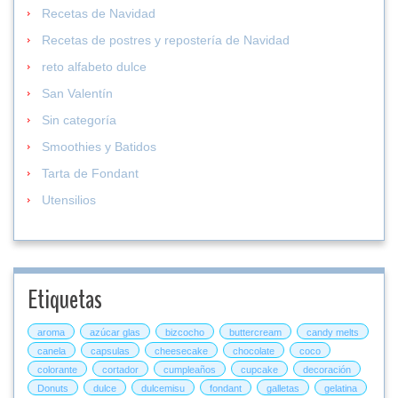
Recetas de Navidad
Recetas de postres y repostería de Navidad
reto alfabeto dulce
San Valentín
Sin categoría
Smoothies y Batidos
Tarta de Fondant
Utensilios
Etiquetas
aroma
azúcar glas
bizcocho
buttercream
candy melts
canela
capsulas
cheesecake
chocolate
coco
colorante
cortador
cumpleaños
cupcake
decoración
Donuts
dulce
dulcemisu
fondant
galletas
gelatina