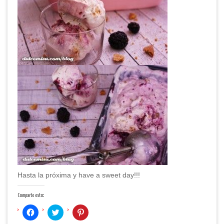
Hasta la próxima y have a sweet day!!!
Comparte esto:
Haz
Haz
Haz
clic
clic
clic