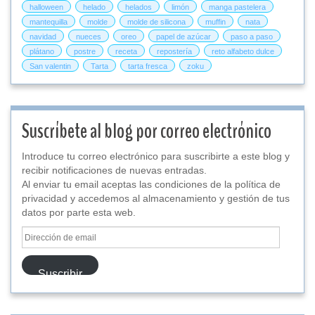
halloween
helado
helados
limón
manga pastelera
mantequilla
molde
molde de silicona
muffin
nata
navidad
nueces
oreo
papel de azúcar
paso a paso
plátano
postre
receta
repostería
reto alfabeto dulce
San valentin
Tarta
tarta fresca
zoku
Suscríbete al blog por correo electrónico
Introduce tu correo electrónico para suscribirte a este blog y
recibir notificaciones de nuevas entradas.
Al enviar tu email aceptas las condiciones de la política de
privacidad y accedemos al almacenamiento y gestión de tus
datos por parte esta web.
Dirección
de
email
Suscribir