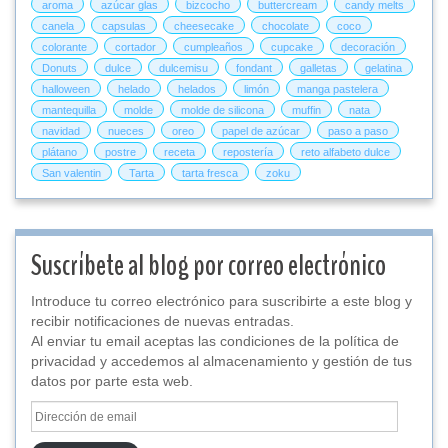
aroma
azúcar glas
bizcocho
buttercream
candy melts
canela
capsulas
cheesecake
chocolate
coco
colorante
cortador
cumpleaños
cupcake
decoración
Donuts
dulce
dulcemisu
fondant
galletas
gelatina
halloween
helado
helados
limón
manga pastelera
mantequilla
molde
molde de silicona
muffin
nata
navidad
nueces
oreo
papel de azúcar
paso a paso
plátano
postre
receta
repostería
reto alfabeto dulce
San valentin
Tarta
tarta fresca
zoku
Suscríbete al blog por correo electrónico
Introduce tu correo electrónico para suscribirte a este blog y
recibir notificaciones de nuevas entradas.
Al enviar tu email aceptas las condiciones de la política de
privacidad y accedemos al almacenamiento y gestión de tus
datos por parte esta web.
Dirección
de