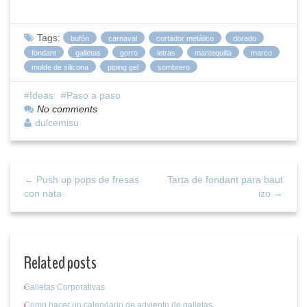
compartir
compartir
compartir
en
en
en
Facebook
Twitter
Pinterest
(Se
(Se
(Se
Tags:
bufón
carnaval
cortador metálico
dorado
abre
abre
abre
en
en
en
fondant
galletas
gorro
letras
mantequilla
marco
una
una
una
molde de silicona
piping gel
sombrero
ventana
ventana
ventana
nueva)
nueva)
nueva)
Ideas
Paso a paso
No comments
dulcemisu
← Push up pops de fresas
Tarta de fondant para baut
con nata
izo →
Related posts
Galletas Corporativas
Como hacer un calendario de adviento de galletas