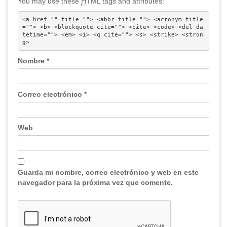
You may use these
HTML
tags and attributes:
<a href="" title=""> <abbr title=""> <acronym title
=""> <b> <blockquote cite=""> <cite> <code> <del da
tetime=""> <em> <i> <q cite=""> <s> <strike> <stron
g> 
Nombre
*
Correo electrónico
*
Web
Guarda mi nombre, correo electrónico y web en este
navegador para la próxima vez que comente.