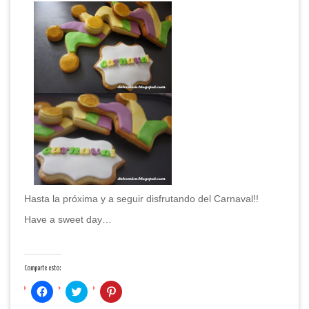
Hasta la próxima y a seguir disfrutando del Carnaval!!
Have a sweet day…
Comparte esto:
Haz
Haz
Haz
clic
clic
clic
para
para
para