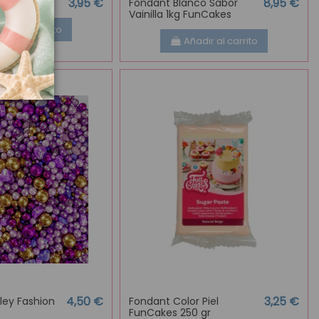
3,95 €
8,95 €
ley White
Fondant Blanco Sabor
Vainilla 1kg FunCakes
adir al carrito
Añadir al carrito
4,50 €
3,25 €
ley Fashion
Fondant Color Piel
FunCakes 250 gr