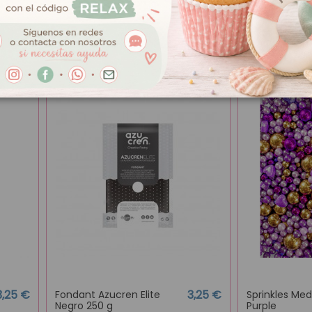
3,25 €
7,95 €
Fondant Blanco Azucren
Sprinkles Med
Elite 1 kg
Añ
Añadir al carrito
3,25 €
3,25 €
Fondant Azucren Elite
Sprinkles Med
Negro 250 g
Purple