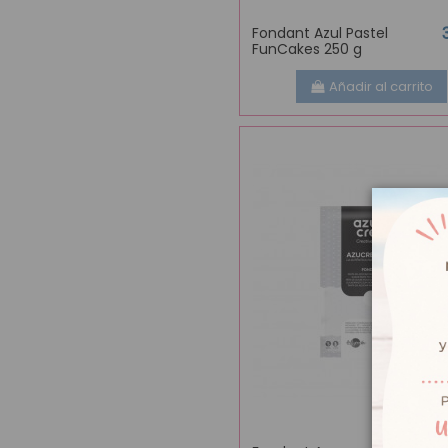
Fondant Azul Pastel
FunCakes 250 g
Añadir al carrito