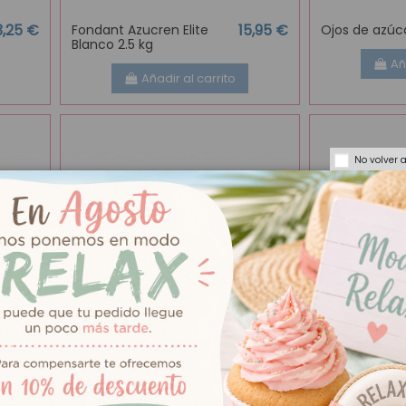
3,25 €
15,95 €
Fondant Azucren Elite
Ojos de azúc
Blanco 2.5 kg
Añ
Añadir al carrito
No volver 