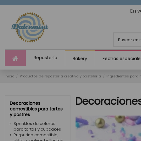
En v
Repostería
Bakery
Fechas especiale
Inicio
Productos de repostería creativa y pastelería
Ingredientes para 
Decoraciones
Decoraciones
comestibles para tartas
y postres
Sprinkles de colores
para tartas y cupcakes
Purpurina comestible,
glitter y polvos brillantes