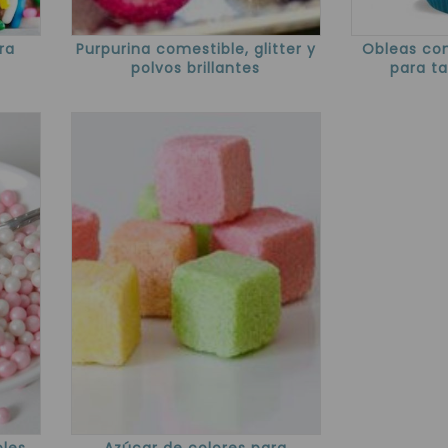
ra
Purpurina comestible, glitter y
Obleas com
polvos brillantes
para ta
bles
Azúcar de colores para