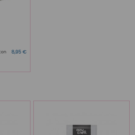
8,95 €
ton