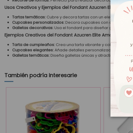
Recorte de formas:
Perfecto para realizar decoraciones preci
Usos Creativos y Ejemplos del Fondant Azucren Elite Amarill
Tartas temáticas:
Cubre y decora tartas con un elegante acab
Cupcakes personalizados:
Decora cupcakes con detalles y f
Galletas decorativas:
Usa el fondant para diseñar galletas úni
Ejemplos Creativos del Fondant Azucren Elite Amarillo
Tarta de cumpleaños:
Crea una tarta vibrante y colorida con 
Cupcakes elegantes:
Añade detalles personalizados y refinad
Galletas temáticas:
Diseña galletas únicas y atractivas para e
También podría interesarle