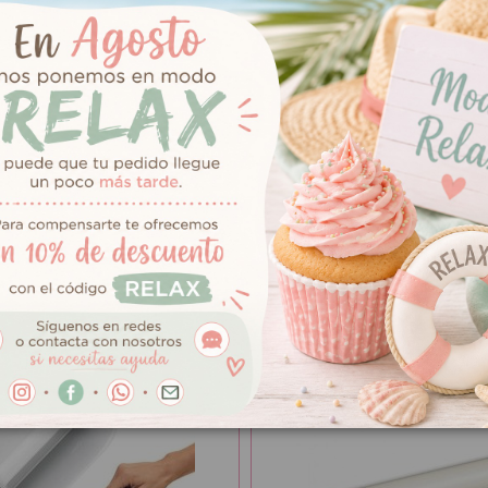
sas y definidas con cortadores.
o
ado amarillo para celebraciones especiales.
ormas elaboradas de fondant.
cas para cualquier ocasión.
un acabado amarillo satinado.
os a tus cupcakes.
ventos especiales utilizando este fondant.