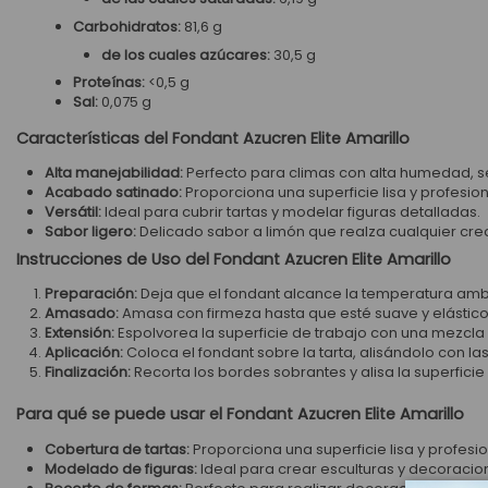
Carbohidratos:
81,6 g
de los cuales azúcares:
30,5 g
Proteínas:
<0,5 g
Sal:
0,075 g
Características del Fondant Azucren Elite Amarillo
Alta manejabilidad:
Perfecto para climas con alta humedad, se
Acabado satinado:
Proporciona una superficie lisa y profesion
Versátil:
Ideal para cubrir tartas y modelar figuras detalladas.
Sabor ligero:
Delicado sabor a limón que realza cualquier cre
Instrucciones de Uso del Fondant Azucren Elite Amarillo
Preparación:
Deja que el fondant alcance la temperatura ambi
Amasado:
Amasa con firmeza hasta que esté suave y elástico
Extensión:
Espolvorea la superficie de trabajo con una mezcla d
Aplicación:
Coloca el fondant sobre la tarta, alisándolo con 
Finalización:
Recorta los bordes sobrantes y alisa la superfici
Para qué se puede usar el Fondant Azucren Elite Amarillo
Cobertura de tartas:
Proporciona una superficie lisa y profesio
Modelado de figuras:
Ideal para crear esculturas y decoracio