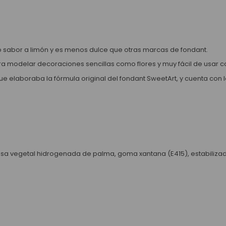
o sabor a limón y es menos dulce que otras marcas de fondant.
ara modelar decoraciones sencillas como flores y muy fácil de usar c
ue elaboraba la fórmula original del fondant SweetArt, y cuenta con 
sa vegetal hidrogenada de palma, goma xantana (E415), estabilizad