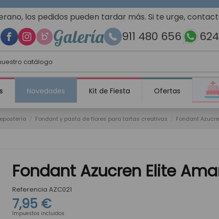
erano, los pedidos pueden tardar más. Si te urge, contac
Galería
911 480 656
624
s
Novedades
Kit de Fiesta
Ofertas
repostería
Fondant y pasta de flores para tartas creativas
Fondant Azucre
Fondant Azucren Elite Amari
Referencia
AZC021
7,95 €
Impuestos incluidos