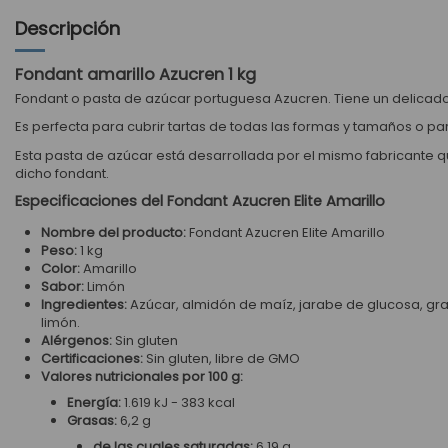
Descripción
Fondant amarillo Azucren 1 kg
Fondant o pasta de azúcar portuguesa Azucren.
Tiene un delicad
Es perfecta para cubrir tartas de todas las formas y tamaños o p
Esta pasta de azúcar está desarrollada por el mismo fabricante q
dicho fondant.
Especificaciones del Fondant Azucren Elite Amarillo
Nombre del producto:
Fondant Azucren Elite Amarillo
Peso:
1 kg
Color:
Amarillo
Sabor:
Limón
Ingredientes:
Azúcar, almidón de maíz, jarabe de glucosa, gra
limón.
Alérgenos:
Sin gluten
Certificaciones:
Sin gluten, libre de GMO
Valores nutricionales por 100 g:
Energía:
1.619 kJ - 383 kcal
Grasas:
6,2 g
de las cuales saturadas:
6,19 g