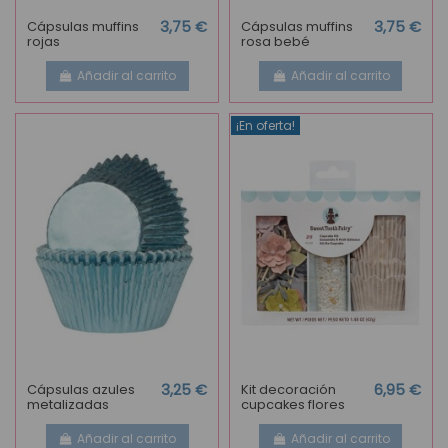
Cápsulas muffins
3,75 €
Cápsulas muffins
3,75 €
rojas
rosa bebé
Añadir al carrito
Añadir al carrito
¡En oferta!
Cápsulas azules
3,25 €
Kit decoración
6,95 €
metalizadas
cupcakes flores
Añadir al carrito
Añadir al carrito