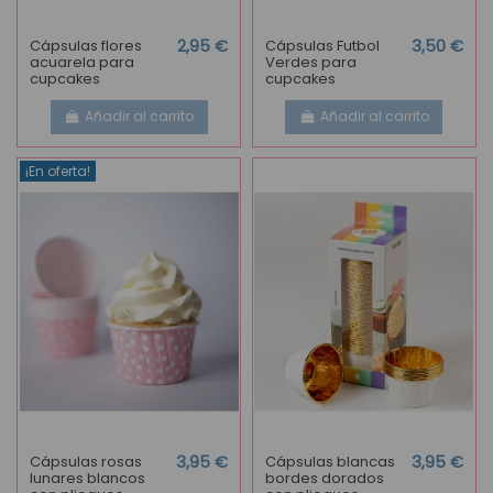
Cápsulas flores
2,95 €
Cápsulas Futbol
3,50 €
acuarela para
Verdes para
cupcakes
cupcakes
Añadir al carrito
Añadir al carrito
¡En oferta!
Cápsulas rosas
3,95 €
Cápsulas blancas
3,95 €
lunares blancos
bordes dorados