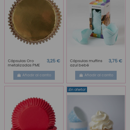
Cápsulas Oro
3,25 €
Cápsulas muffins
3,75 €
metalizadas PME
azul bebé
Añadir al carrito
Añadir al carrito
¡En oferta!