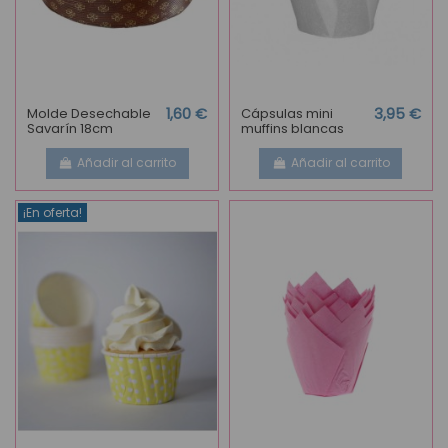
Molde Desechable
1,60 €
Cápsulas mini
3,95 €
Savarín 18cm
muffins blancas
Añadir al carrito
Añadir al carrito
¡En oferta!