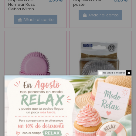
2,95 €
3,25 €
Hornear Rosa
pastel
Cebra Wilton
Añadir al carrito
Añadir al carrito
No volver a mostrar
Cápsulas rosa
3,25 €
Cápsulas plata
3,25 €
pastel
metalizadas
Añadir al carrito
Añadir al carrito