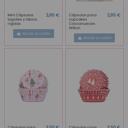
Mini Cápsulas
2,95 €
Cápsulas para
2,95 €
bigotes y labios
cupcakes
rígidas
Cascanueces
Wilton
Añadir al carrito
Añadir al carrito
Cápsulas para
3,50 €
Cápsulas rojas
3,50 €