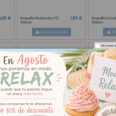
2,95 €
1,85 €
Boquilla Redonda nº3
Boquilla Estre
Wilton
Wilton
Añadir al carrito
Añ
No volver 