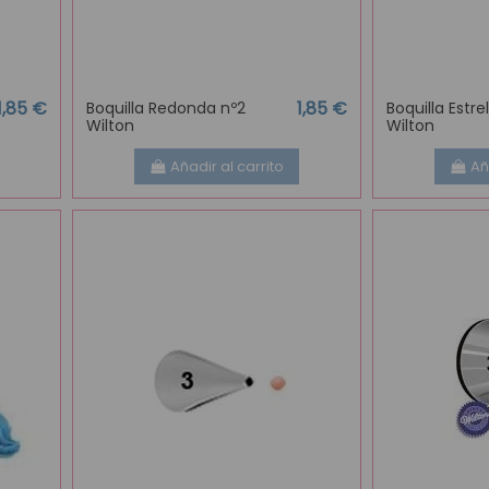
1,85 €
1,85 €
Boquilla Redonda nº2
Boquilla Estre
Wilton
Wilton
Añadir al carrito
Añ