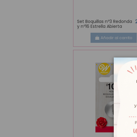
Set Boquillas nº3 Redonda
y nº16 Estrella Abierta
Añadir al carrito