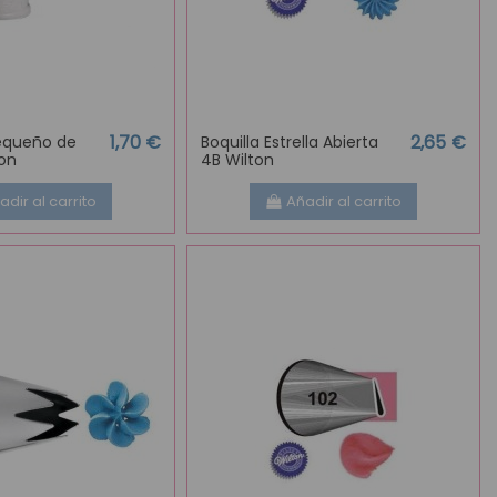
1,70 €
2,65 €
equeño de
Boquilla Estrella Abierta
ton
4B Wilton
adir al carrito
Añadir al carrito