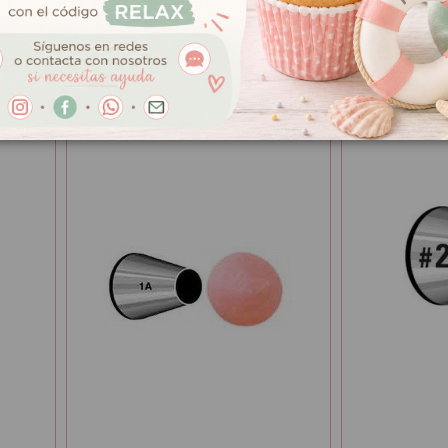
1,85 €
2,65 €
Boquilla Hoja nº352 Wilton
Boquilla Red
Wilton
Añadir al carrito
Añ