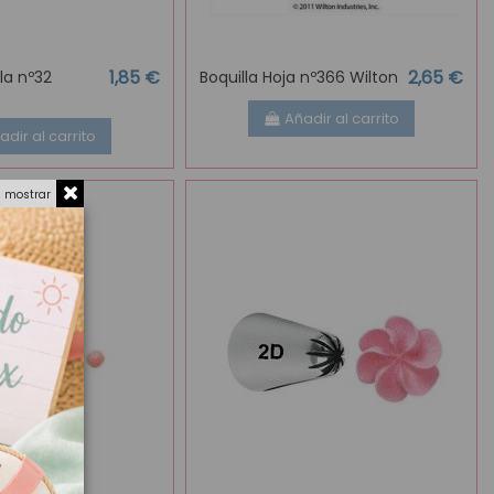
1,85 €
2,65 €
lla nº32
Boquilla Hoja nº366 Wilton
Añadir al carrito
adir al carrito
a mostrar