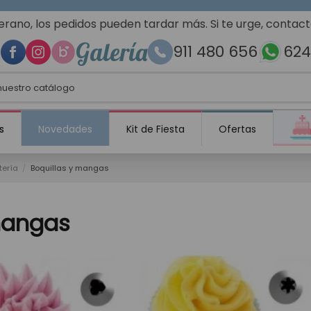
erano, los pedidos pueden tardar más. Si te urge, contac
Galería
911 480 656
624
s
Novedades
Kit de Fiesta
Ofertas
tería
Boquillas y mangas
mangas