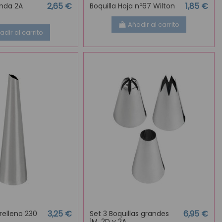
2,65 €
1,85 €
onda 2A
Boquilla Hoja nº67 Wilton
Añadir al carrito
adir al carrito
3,25 €
6,95 €
 relleno 230
Set 3 Boquillas grandes
1M, 2D y 2A