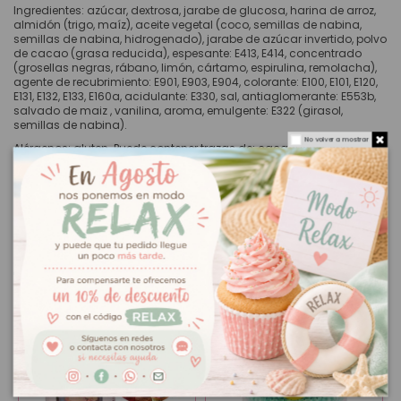
Ingredientes: azúcar, dextrosa, jarabe de glucosa, harina de arroz,
almidón (trigo, maíz), aceite vegetal (coco, semillas de nabina,
semillas de nabina, hidrogenado), jarabe de azúcar invertido, polvo
de cacao (grasa reducida), espesante: E413, E414, concentrado
(grosellas negras, rábano, limón, cártamo, espirulina, remolacha),
agente de recubrimiento: E901, E903, E904, colorante: E100, E101, E120,
E131, E132, E133, E160a, acidulante: E330, sal, antiaglomerante: E553b,
salvado de maiz , vanilina, aroma, emulgente: E322 (girasol,
semillas de nabina).
No volver a mostrar
Alérgenos: gluten. Puede contener trazas de: cacahuetes, soja,
leche, frutos de cáscara.
Contiene: 65 gr.
Marca: FunCakes.
También podría interesarle