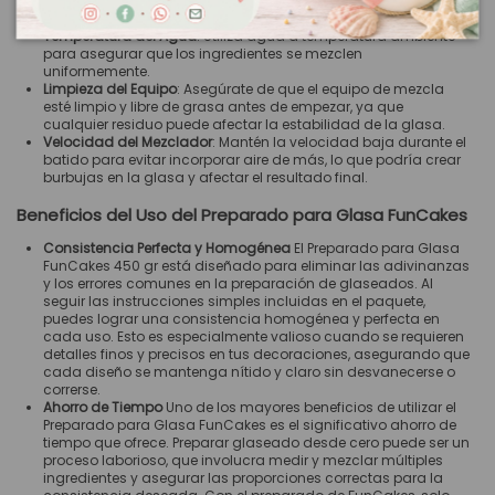
Consejos para el Mezclado Perfecto
Temperatura del Agua
: Utiliza agua a temperatura ambiente
para asegurar que los ingredientes se mezclen
uniformemente.
Limpieza del Equipo
: Asegúrate de que el equipo de mezcla
esté limpio y libre de grasa antes de empezar, ya que
cualquier residuo puede afectar la estabilidad de la glasa.
Velocidad del Mezclador
: Mantén la velocidad baja durante el
batido para evitar incorporar aire de más, lo que podría crear
burbujas en la glasa y afectar el resultado final.
Beneficios del Uso del Preparado para Glasa FunCakes
Consistencia Perfecta y Homogénea
El Preparado para Glasa
FunCakes 450 gr está diseñado para eliminar las adivinanzas
y los errores comunes en la preparación de glaseados. Al
seguir las instrucciones simples incluidas en el paquete,
puedes lograr una consistencia homogénea y perfecta en
cada uso. Esto es especialmente valioso cuando se requieren
detalles finos y precisos en tus decoraciones, asegurando que
cada diseño se mantenga nítido y claro sin desvanecerse o
correrse.
Ahorro de Tiempo
Uno de los mayores beneficios de utilizar el
Preparado para Glasa FunCakes es el significativo ahorro de
tiempo que ofrece. Preparar glaseado desde cero puede ser un
proceso laborioso, que involucra medir y mezclar múltiples
ingredientes y asegurar las proporciones correctas para la