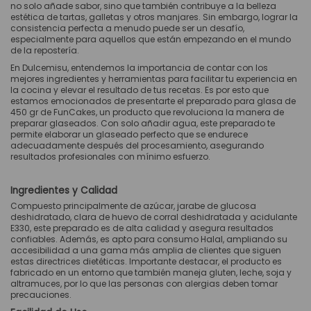
no solo añade sabor, sino que también contribuye a la belleza
estética de tartas, galletas y otros manjares. Sin embargo, lograr la
consistencia perfecta a menudo puede ser un desafío,
especialmente para aquellos que están empezando en el mundo
de la repostería.
En Dulcemisu, entendemos la importancia de contar con los
mejores ingredientes y herramientas para facilitar tu experiencia en
la cocina y elevar el resultado de tus recetas. Es por esto que
estamos emocionados de presentarte el preparado para glasa de
450 gr de FunCakes, un producto que revoluciona la manera de
preparar glaseados. Con solo añadir agua, este preparado te
permite elaborar un glaseado perfecto que se endurece
adecuadamente después del procesamiento, asegurando
resultados profesionales con mínimo esfuerzo.
Ingredientes y Calidad
Compuesto principalmente de azúcar, jarabe de glucosa
deshidratado, clara de huevo de corral deshidratada y acidulante
E330, este preparado es de alta calidad y asegura resultados
confiables. Además, es apto para consumo Halal, ampliando su
accesibilidad a una gama más amplia de clientes que siguen
estas directrices dietéticas. Importante destacar, el producto es
fabricado en un entorno que también maneja gluten, leche, soja y
altramuces, por lo que las personas con alergias deben tomar
precauciones.