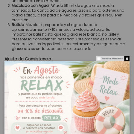
uniformidad en la mezcla.
Mezclado con Agua
: Añade 55 ml de agua a la mezcla
tamizada. La cantidad de agua es precisa para obtener una
glasa sólida, ideal para delineados y detalles que requieren
precisión.
Batido
: Mezcla el preparado y el agua durante
aproximadamente 7-10 minutos a velocidad baja. Es
importante batir hasta que la glasa esté blanca, no brille y
presente la consistencia deseada. Este proceso es esencial
para activar los ingredientes correctamente y asegurar que el
glaseado se endurezca como es esperado.
Ajuste de Consistencia
No volver a mostrar
Dependiendo del tipo de decoración que desees realizar, puedes
ajustar la consistencia de la glasa:
Consistencia Media
: Para una glasa más fluida, ideal para
cubrir superficies más amplias sin perder definición, añade 1
cucharadita de agua por cada 200 gramos de glasa ya
preparada.
Consistencia Fina
: Si necesitas una glasa aún más líquida,
perfecta para rellenar áreas dentro de líneas ya trazadas o
para un acabado liso, añade 2 cucharaditas de agua por
cada 200 gramos de glasa elaborada. Esta consistencia
permite que la glasa se asiente suavemente, creando
superficies perfectamente planas.