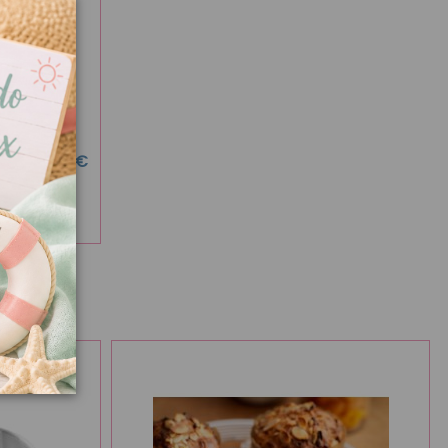
7,50 €
o