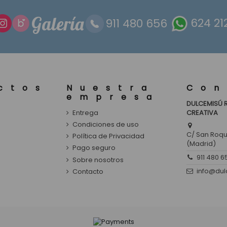
Galería
911 480 656
624 21
ctos
Nuestra
Con
empresa
DULCEMISÚ 
Entrega
CREATIVA
s
Condiciones de uso
C/ San Roque
Política de Privacidad
(Madrid)
Pago seguro
911 480 6
Sobre nosotros
info@du
Contacto