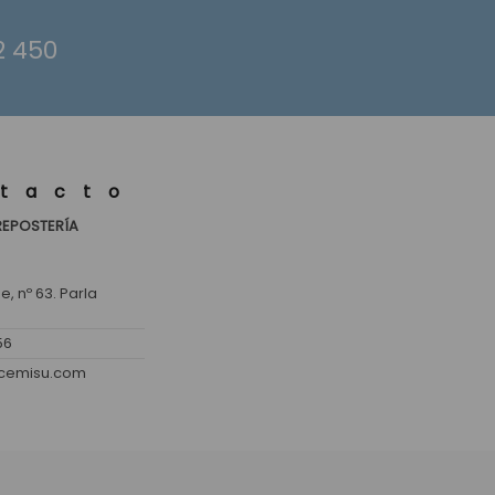
2 450
tacto
REPOSTERÍA
, nº 63. Parla
56
lcemisu.com