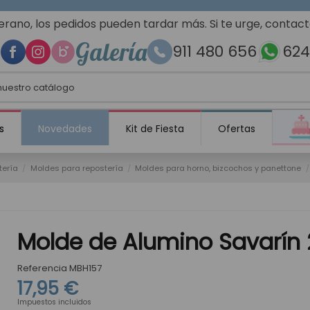
erano, los pedidos pueden tardar más. Si te urge, contac
Galería
911 480 656
624
s
Novedades
Kit de Fiesta
Ofertas
tería
Moldes para repostería
Moldes para horno, bizcochos y panettone
Molde de Alumino Savarín
Referencia
MBH157
17,95 €
Impuestos incluidos