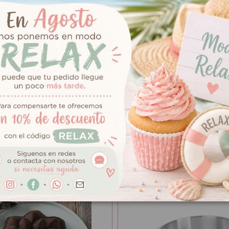
7,50 €
dherente dubor
Preparado para Bizcocho
FunCakes 1 kg
Añadir al carrito
Añadir al carrit