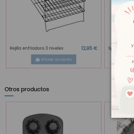
12,95 €
Rejilla enfriadora 3 niveles
Spray antia
Añadir al carrito
Otros productos