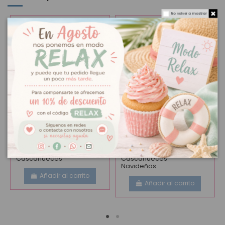
No volver a mostrar
Kit Cortadores
8,95 €
Papel de azúcar
6,50 €
Cascanueces
Cascanueces
Navideños
Añadir al carrito
Añadir al carrito