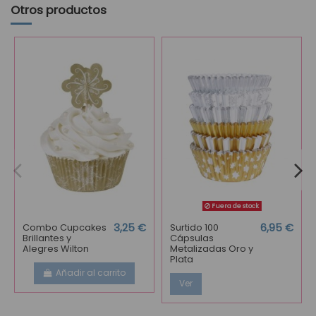
Otros productos
Fuera de stock
Combo Cupcakes
3,25 €
Surtido 100
6,95 €
Brillantes y
Cápsulas
Alegres Wilton
Metalizadas Oro y
Plata
Añadir al carrito
Ver