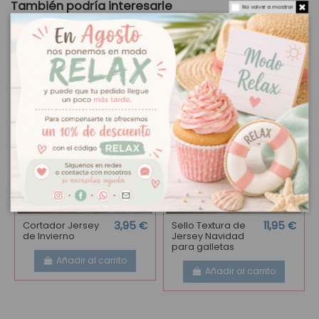
También podría interesarle
No volver a mostrar
Cortador Jersey
3,95 €
Sello Textura de
11,95 €
de Invierno
Jersey Navidad
para galletas
Añadir al carrito
Añadir al carrito