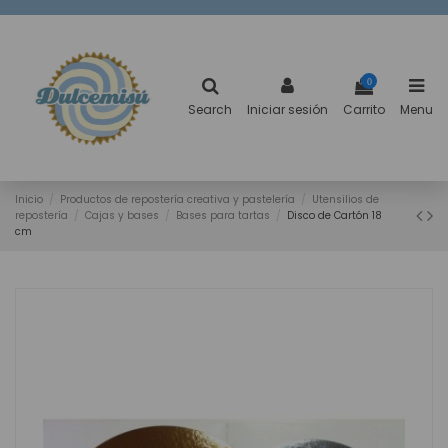
0
Search
Iniciar sesión
Carrito
Menu
Inicio
Productos de repostería creativa y pastelería
Utensilios de
repostería
Cajas y bases
Bases para tartas
Disco de Cartón 18
cm