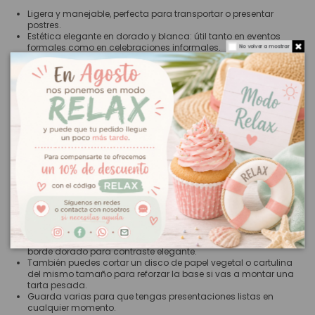
Ligera y manejable, perfecta para transportar o presentar
postres.
Estética elegante en dorado y blanca: útil tanto en eventos
formales como en celebraciones informales.
No volver a mostrar
Proporciona base firme para tartas con merengue, fondant u
otras coberturas suaves.
Compatible con soportes giratorios y cajas de tarta (medida
estándar).
Base desechable, reciclable y higiénica.
Esta base es ideal para tartas caseras que lucen como hechas en
pastelería, mesas dulces bien presentadas o entregas a domicilio.
Gracias a su tamaño versátil, sirve tanto para crear un pastel único
como para montar una torre de cupcakes bien organizada. Es
también una solución práctica si necesitas servir o almacenar tus
creaciones sin estropear la presentación.
Tips Dulcemisú:
Usa la cara dorada hacia abajo y la blanca hacia arriba si
quieres un acabado más discreto.
Si usas fondant o buttercream blanco, deja visible solo el
borde dorado para contraste elegante.
También puedes cortar un disco de papel vegetal o cartulina
del mismo tamaño para reforzar la base si vas a montar una
tarta pesada.
Guarda varias para que tengas presentaciones listas en
cualquier momento.