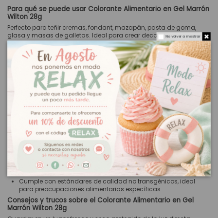
Para qué se puede usar Colorante Alimentario en Gel Marrón
Wilton 28g
Perfecto para teñir cremas, fondant, mazapán, pasta de goma,
glasa y masas de galletas. Ideal para crear decoraciones
No volver a mostrar
personalizadas en pasteles, cupcakes y postres donde se requiera
el color marrón.
Usos creativos y ejemplos del Colorante Alimentario en Gel
Marrón Wilton 28g
Crear figuras de chocolate con tonos marrones ricos y
profundos.
Teñir masa de galletas para darle un toque distintivo y
atractivo.
Mezclar con otros colores Wilton para obtener tonalidades
únicas y personalizadas.
Ventajas del Colorante Alimentario en Gel Marrón Wilton 28g
Alta concentración de pigmento, requiere poca cantidad para
lograr colores intensos.
Fácil aplicación y mezcla, proporcionando resultados
consistentes.
Cumple con estándares de calidad no transgénicos, ideal
para preocupaciones alimentarias específicas.
Consejos y trucos sobre el Colorante Alimentario en Gel
Marrón Wilton 28g