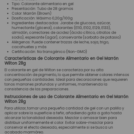
Tipo: Colorante alimentario en gel
Presentación: Tubo de 28 gramos
Color: Marrón (Brown)
Dosificación: Máximo 0,20g/100g
Ingredientes destacados: Jarabe de glucosa, azúcar,
humectante (glicerol), colorantes (E110, E102, E129, E133),
almidón, correctores de acidez (ácido cítrico, citratos de
sodio), espesante (agar), conservante (sorbato de potasio)
Alérgenos: Puede contener trazas de leche, soja, trigo,
cacahuetes y más
Certificación: No transgénico (Non-GMO)
Características de Colorante Alimentario en Gel Marrón
Wilton 28g
El colorante en gel de Wilton se caracteriza por su alta
concentración de pigmento, lo que permite obtener colores intensos
con pequeñas cantidades. Ideal para decoraciones que requieren
tonos marrones profundos y uniformes, manteniendo la
consistencia de las preparaciones.
Instrucciones de uso de Colorante Alimentario en Gel Marrón
Wilton 28g
Para utilizar, tomar una pequeña cantidad de gel con un palillo y
aplicar sobre la superficie a teñir, añadiendo gota a gota hasta
alcanzar la tonalidad deseada. Mezclar o amasar bien para
distribuir uniformemente el color. Evitar sobre-mezclar para
conservar el efecto deseado, especialmente si se busca un
acabado marmóreo.