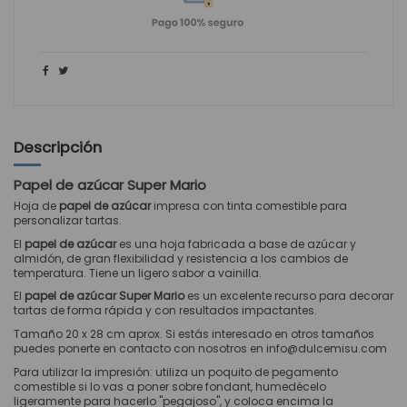
Descripción
Papel de azúcar Super Mario
Hoja de
papel de azúcar
impresa con tinta comestible para
personalizar tartas.
El
papel de azúcar
es una hoja fabricada a base de azúcar y
almidón, de gran flexibilidad y resistencia a los cambios de
temperatura. Tiene un ligero sabor a vainilla.
El
papel de azúcar Super Mario
es un excelente recurso para decorar
tartas de forma rápida y con resultados impactantes.
Tamaño 20 x 28 cm aprox. Si estás interesado en otros tamaños
puedes ponerte en contacto con nosotros en info@dulcemisu.com
Para utilizar la impresión: utiliza un poquito de
pegamento
comestible
si lo vas a poner sobre
fondant
, humedécelo
ligeramente para hacerlo "pegajoso", y coloca encima la