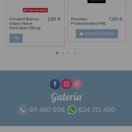
Fuera de stock
Fondant Blanco
2,95 €
Pinceles
7,95 €
Sabor Nube
Profesionales PME
FunCakes 250 gr
Añadir al carrito
Ver
Galería
911 480 656
624 212 450