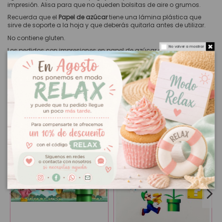
impresión. Alisa para que no queden bolsitas de aire o grumos.
Recuerda que el
Papel de azúcar
tiene una lámina plástica que
sirve de soporte a la hoja y que deberás quitarla antes de utilizar.
No contiene gluten.
No volver a mostrar
Los pedidos con impresiones en papel de azúcar se envían
al siguiente día laboral de recibir tu pedido.
También podría interesarle