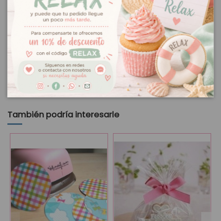
Para utilizar la impresión: utiliza un poquito de
pegamento
comestible
si lo vas a poner sobre
fondant
, humedécelo
ligeramente para hacerlo "pegajoso", y coloca encima la
impresión. Alisa para que no queden bolsitas de aire o grumos.
Recuerda que el
Papel de azúcar
tiene una lámina plástica que
sirve de soporte a la hoja y que deberás quitarla antes de utilizar.
No contiene gluten.
Los pedidos con impresiones en papel de azúcar se envían
al siguiente día laboral de recibir tu pedido.
También podría interesarle