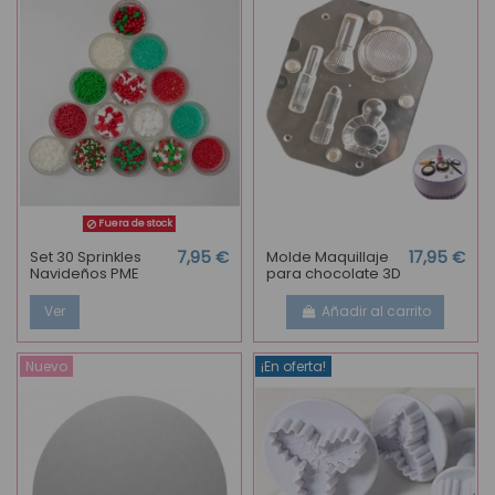
Fuera de stock
Set 30 Sprinkles
7,95 €
Molde Maquillaje
17,95 €
Navideños PME
para chocolate 3D
Ver
Añadir al carrito
Nuevo
¡En oferta!