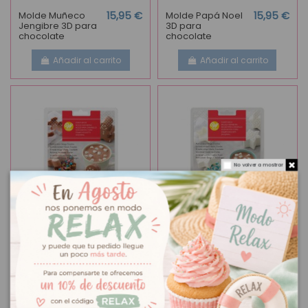
Molde Muñeco
15,95 €
Molde Papá Noel
15,95 €
Jengibre 3D para
3D para
chocolate
chocolate
Añadir al carrito
Añadir al carrito
No volver a mostrar
Molde Muñecos de
4,50 €
Molde Copos de
4,50 €
Jengibre 3D para
Nieve 3D para
chocolate caliente
chocolate caliente