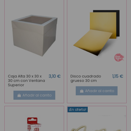
Caja Alta 30 x 30 x
3,10 €
Disco cuadrado
1,15 €
30 cm con Ventana
grueso 30 cm
Superior
Añadir al carrito
Añadir al carrito
¡En oferta!