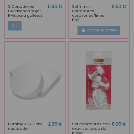
3 Cortadores
5,95 €
Set 3 mini
6,50 €
Corazones Rojos
cortadores
PME para galletas
corazones/lirios
PME
Ver
Añadir al carrito
Dummy 30 x 3 cm
2,95 €
Set cortadores con
8,95 €
cuadrado
expulsor copo de
nieve