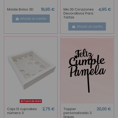
Molde Bolso 3D
16,95 €
Mix 30 Corazones
4,95 €
Decorativos Para
Tartas
Añadir al carrito
Añadir al carrito
Fuera de stock
Caja 12 cupcakes
2,75 €
Topper
20,00 €
número 3
personalizado 3
líneas