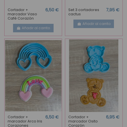
Cortador +
6,50 €
Set 3 cortadores
7,95 €
marcador Vaso
cactus
Café Corazón
Añadir al carrito
Añadir al carrito
Cortador +
6,50 €
Cortador +
6,95 €
marcador Arco Iris
marcador Osito
Corazones
Corazón