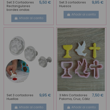
Set 3 Cortadores
5,50 €
Set 3 cortadores
9,95 €
Rectangulares
Huesos
bordes ondas
Añadir al carrito
Añadir al carrito
Set 3 cortadores
9,95 €
3 Mini Cortadores
7,50 €
Huellas
Paloma, Cruz, Cáliz
Añadir al carrito
Añadir al carrito