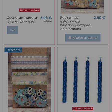
Fuera de stock
Cucharas madera
3,96 €
Pack cintas
2,50 €
lunares turquesa
estampado
4,95 €
helados y botones
de elefantes
Ver
Añadir al carrito
¡En oferta!
Fuera de stock