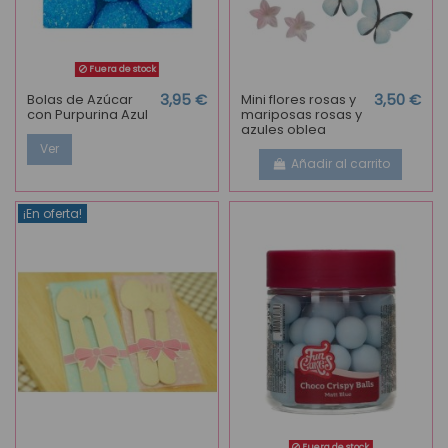
Fuera de stock
Bolas de Azúcar
3,95 €
Mini flores rosas y
3,50 €
con Purpurina Azul
mariposas rosas y
azules oblea
Ver
Añadir al carrito
¡En oferta!
Fuera de stock