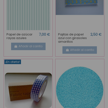
Papel de azúcar
7,00 €
Pajitas de papel
2,50 €
rayas azules
azul con girasoles
amarillos
Añadir al carrito
Añadir al carrito
¡En oferta!