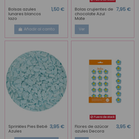
Bolsas azules
1,50 €
Bolas crujientes de
7,95 €
lunares blancos
chocolate Azul
lazo
Mate
Añadir al carrito
Ver
Fuera de stock
Sprinkles Pies Bebé
3,95 €
Flores de azúcar
3,95 €
Azules
azules Decora