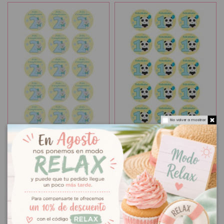
No volver a mostrar
Papel de azúcar
6,50 €
Papel de azúcar
6,50 €
cumpleaños para
cumpleaños para
galletas E
galletas D
Añadir al carrito
Añadir al carrito