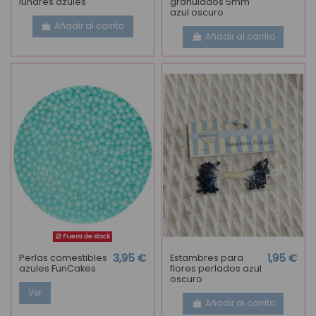
lunares azules
granulados 5mm
azul oscuro
Añadir al carrito
Añadir al carrito
Fuera de stock
Perlas comestibles
3,95 €
Estambres para
1,95 €
azules FunCakes
flores perlados azul
oscuro
Ver
Añadir al carrito