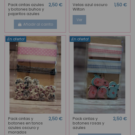
Pack cintas azules
2,50 €
Velas azul oscuro
1,50 €
y botones buhos y
Wilton
pajaritos azules
Ver
Añadir al carrito
¡En oferta!
¡En oferta!
Pack cintas y
2,50 €
Pack cintas y
2,50 €
botones en tonos
botones rosas y
azules oscuro y
azules
morados