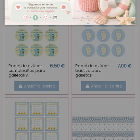
Papel de azúcar
6,50 €
Papel de azúcar
7,00 €
cumpleaños para
bautizo para
galletas A
galletas
Añadir al carrito
Añadir al carrito