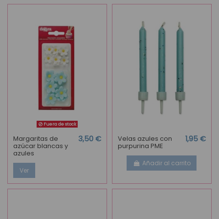
Fuera de stock
Margaritas de
3,50 €
Velas azules con
1,95 €
azúcar blancas y
purpurina PME
azules
Añadir al carrito
Ver