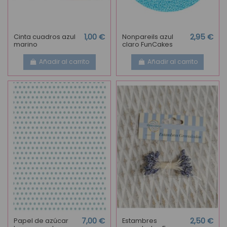
Cinta cuadros azul
1,00 €
Nonpareils azul
2,95 €
marino
claro FunCakes
Añadir al carrito
Añadir al carrito
Papel de azúcar
7,00 €
Estambres
2,50 €