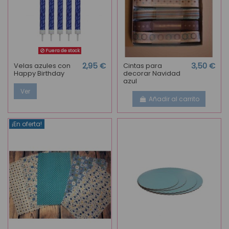
Fuera de stock
Velas azules con
2,95 €
Cintas para
3,50 €
Happy Birthday
decorar Navidad
azul
Ver
Añadir al carrito
¡En oferta!