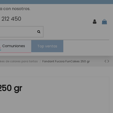
ta con nosotros.
 212 450
Comuniones
Top ventas
es de colores para tartas
Fondant Fucsia FunCakes 250 gr
250 gr