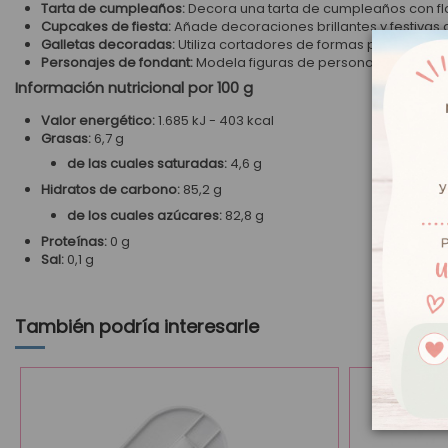
Tarta de cumpleaños:
Decora una tarta de cumpleaños con flo
Cupcakes de fiesta:
Añade decoraciones brillantes y festivas 
Galletas decoradas:
Utiliza cortadores de formas para crear 
Personajes de fondant:
Modela figuras de personajes para tar
Información nutricional por 100 g
Valor energético:
1.685 kJ - 403 kcal
Grasas:
6,7 g
de las cuales saturadas:
4,6 g
Hidratos de carbono:
85,2 g
de los cuales azúcares:
82,8 g
Proteínas:
0 g
Sal:
0,1 g
También podría interesarle