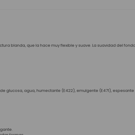
uctura blanda, que la hace muy flexible y suave. La suavidad del fon
 de glucosa, agua, humectante (E422), emulgente (E471), espesante (
gante.
ortar formas.