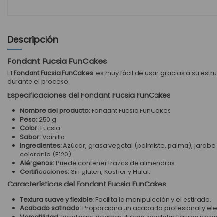
Descripción
Fondant Fucsia FunCakes
El
Fondant Fucsia FunCakes
es muy fácil de usar gracias a su estr
durante el proceso.
Especificaciones del Fondant Fucsia FunCakes
Nombre del producto:
Fondant Fucsia FunCakes
Peso:
250 g
Color:
Fucsia
Sabor:
Vainilla
Ingredientes:
Azúcar, grasa vegetal (palmiste, palma), jarabe
colorante (E120).
Alérgenos:
Puede contener trazas de almendras.
Certificaciones:
Sin gluten, Kosher y Halal.
Características del Fondant Fucsia FunCakes
Textura suave y flexible:
Facilita la manipulación y el estirado.
Acabado satinado:
Proporciona un acabado profesional y ele
Versatilidad:
Ideal para decorar dulces, modelar figuras y rec