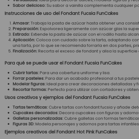
Sabor delicioso:
Su sabor a vainilla complementa cualquier po
Instrucciones de uso del Fondant Fucsia FunCakes
Amasar:
Trabaja la pasta de azúcar hasta obtener una consist
Preparación:
Espolvorea ligeramente con azúcar glas la superfi
Estirado:
Extiende la pasta de azúcar con el rodillo hasta alca
Aplicación:
Coloca con cuidado sobre la tarta, adaptando con l
una tarta, por lo que se recomienda forrarla en dos partes, pr
Finalización:
Recorta el exceso de fondant y alisa la superfici
Para qué se puede usar el Fondant Fucsia FunCakes
Cubrir tartas:
Para una cobertura uniforme y lisa.
Forrar pasteles:
Para dar un acabado profesional a tus pastel
Modelar figuras:
Ideal para crear decoraciones detalladas y fi
Recortar formas:
Perfecto para utilizar con cortadores y obten
Usos creativos y ejemplos del Fondant Fucsia FunCakes
Tartas temáticas:
Cubre tartas con fondant fucsia y añade deta
Cupcakes decorados:
Decora cupcakes con figuras y adornos
Galletas personalizadas:
Cubre galletas con formas temáticas 
Figuras 3D:
Modela personajes y adornos para tartas infantiles
Ejemplos creativos del Fondant Hot Pink FunCakes