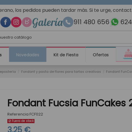
erano, los pedidos pueden tardar más. Si te urge, contac
Galería
911 480 656
624
s
Novedades
Kit de Fiesta
Ofertas
repostería
Fondant y pasta de flores para tartas creativas
Fondant FunCak
Fondant Fucsia FunCakes 
Referencia
FCF022
Fuera de stock
3,25 €