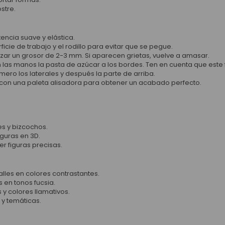
stre.
encia suave y elástica.
cie de trabajo y el rodillo para evitar que se pegue.
nzar un grosor de 2-3 mm. Si aparecen grietas, vuelve a amasar.
as manos la pasta de azúcar a los bordes. Ten en cuenta que este fo
imero los laterales y después la parte de arriba.
e con una paleta alisadora para obtener un acabado perfecto.
es y bizcochos.
guras en 3D.
er figuras precisas.
lles en colores contrastantes.
 en tonos fucsia.
y colores llamativos.
 y temáticas.