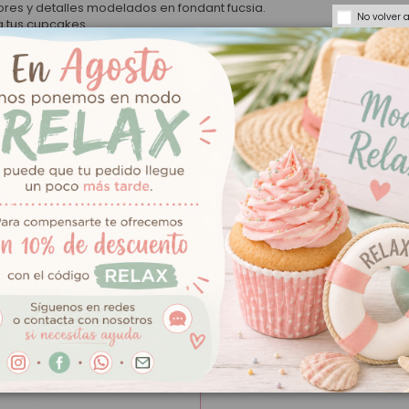
res y detalles modelados en fondant fucsia.
No volver 
a tus cupcakes.
galletas decorativas para eventos especiales.
tas de cumpleaños infantiles.