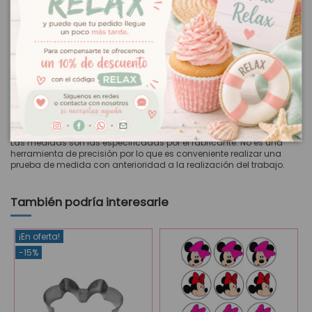
El color de la troqueladora puede variar respecto a la foto.
Mantenimiento de la troqueladora:
Para afilar el mecanismo de corte, perforar una hoja de papel de
aluminio.
Para lubricar el mecanismo de corte, perforar una hoja de papel
encerado.
Tamaño del recorte: 3,5 x 2,5 cm aprox.
Grosor máximo de corte 220 gr.
Las medidas son las especificadas por el fabricante. No es una
herramienta de precisión por lo que es conveniente realizar una
prueba de medida con anterioridad a la realización del trabajo.
También podría interesarle
¡En oferta!
-15%