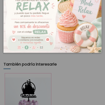
El color de la troqueladora puede variar respecto a la foto.
Mantenimiento de la troqueladora:
Para afilar el mecanismo de corte, perforar una hoja de papel de
aluminio.
Para lubricar el mecanismo de corte, perforar una hoja de papel
encerado.
Tamaño del recorte: 5,2 x 4,5 cm aprox.
Grosor máximo de corte 220 gr.
Las medidas son las especificadas por el fabricante. No es una
herramienta de precisión por lo que es conveniente realizar una
prueba de medida con anterioridad a la realización del trabajo.
También podría interesarle