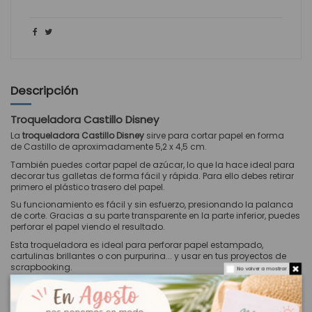
Descripción
Troqueladora Castillo Disney
La
troqueladora Castillo Disney
sirve para cortar papel en forma
de Castillo de aproximadamente 5,2 x 4,5 cm.
También puedes cortar papel de azúcar, lo que la hace ideal para
decorar tus galletas de forma fácil y rápida. Para ello debes retirar
primero el plástico trasero del papel.
Su funcionamiento es fácil y sin esfuerzo, presionando la palanca
de corte. Gracias a su parte transparente en la parte inferior, puedes
perforar el papel viendo el resultado.
Esta troqueladora es ideal para perforar papel estampado,
cartulinas brillantes o con purpurina... y usar en tus proyectos de
scrapbooking.
No volver a mostrar
Gracias a su original forma de castillo puedes usarla para hacer
toppers para cupcakes y tartas y decorar tus fiestas.