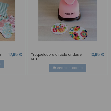
17,95 €
10,95 €
m
Troqueladora círculo ondas 5
cm
o
Añadir al carrito