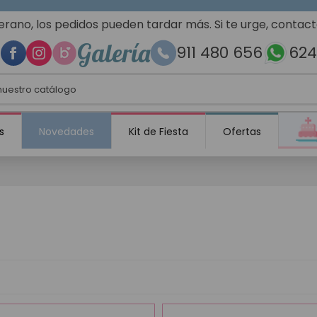
erano, los pedidos pueden tardar más. Si te urge, contac
Galería
911 480 656
624
s
Novedades
Kit de Fiesta
Ofertas