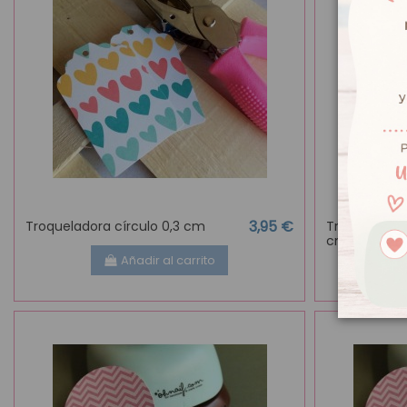
3,95 €
Troqueladora círculo 0,3 cm
Troqueladora
cm
Añadir al carrito