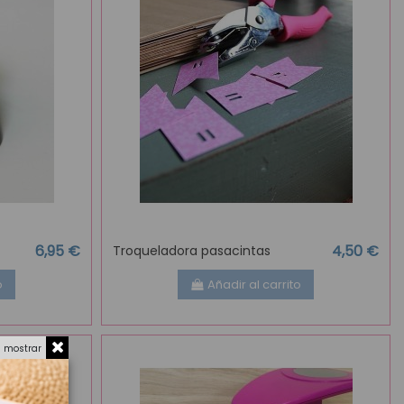
6,95 €
4,50 €
Troqueladora pasacintas
o
Añadir al carrito
a mostrar