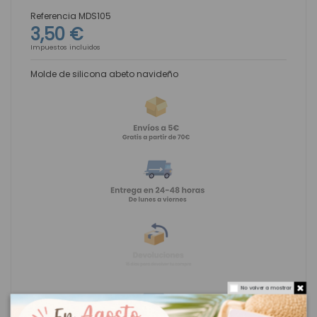
Referencia
MDS105
3,50 €
Impuestos incluidos
Molde de silicona abeto navideño
No volver a mostrar