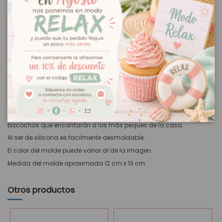
Descripción
Molde de silicona abeto navideño
Molde de silicona para horno con forma de abeto navideño.
Con el
molde de silicona abeto navideño
podrás hacer pequeños
bizcochos que encantarán a los más peques de la casa.
Al ser de silicona es facilmente desmoldable.
El color del molde puede variar al de la imagen.
Medida del molde aproximada 12 cm x 13 cm.
Otros productos