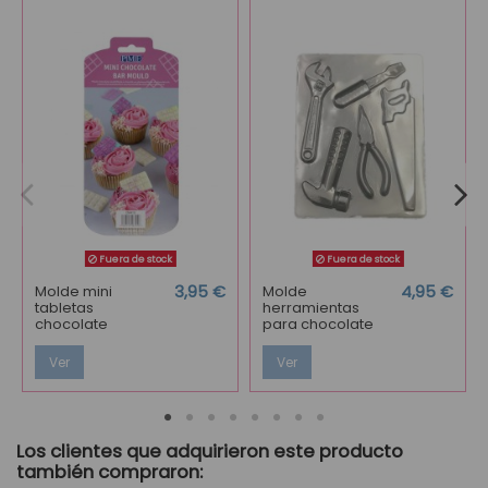
Fuera de stock
Fuera de stock
Molde mini
3,95 €
Molde
4,95 €
tabletas
herramientas
chocolate
para chocolate
Ver
Ver
Los clientes que adquirieron este producto
también compraron: