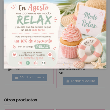
Isomalt 250
5,50 €
Molde
11,95 €
gramos
semiesférico 20
cm
Añadir al carrito
Añadir al carrito
Otros productos