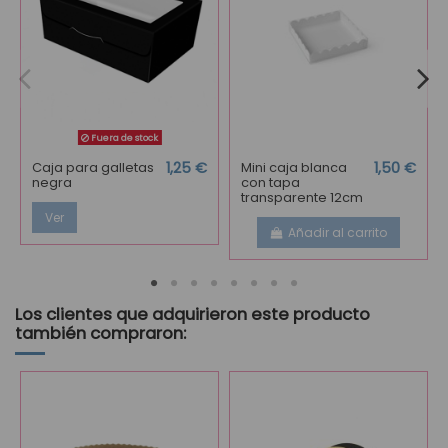
Fuera de stock
Caja para galletas
1,25 €
Mini caja blanca
1,50 €
negra
con tapa
transparente 12cm
Ver
Añadir al carrito
Los clientes que adquirieron este producto
también compraron: