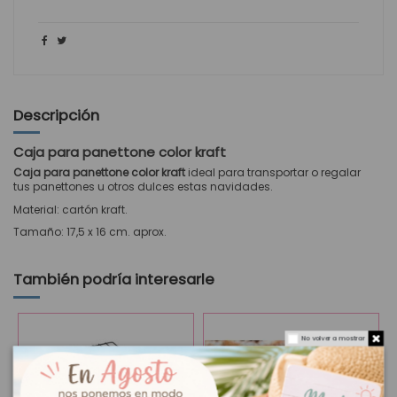
Descripción
Caja para panettone color kraft
Caja para panettone color kraft
ideal para transportar o regalar
tus panettones u otros dulces estas navidades.
Material: cartón kraft.
Tamaño: 17,5 x 16 cm. aprox.
También podría interesarle
No volver a mostrar