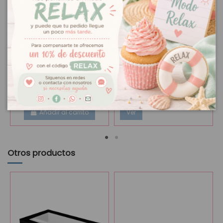
Fuera de stock
Rejilla enfriadora
12,95 €
Azúcar granulado
2,75 €
3 niveles
grande FunCakes
Añadir al carrito
Ver
Otros productos