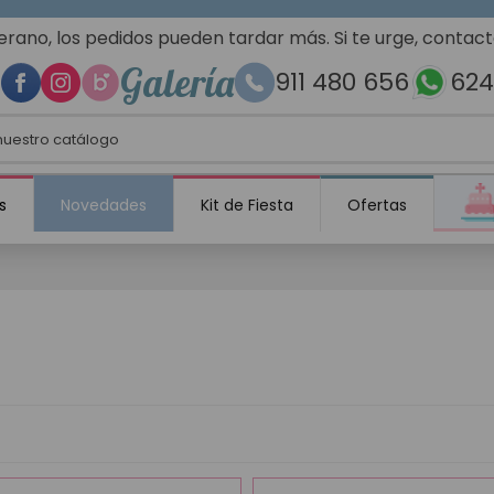
erano, los pedidos pueden tardar más. Si te urge, contac
Galería
911 480 656
624
s
Novedades
Kit de Fiesta
Ofertas