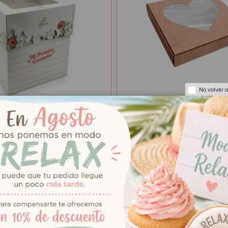
No volver 
2,00 €
unión Alta para
Caja Kraft con Ventana Cora
 cm
17cm
Añadir al carrito
Añadir al carrit