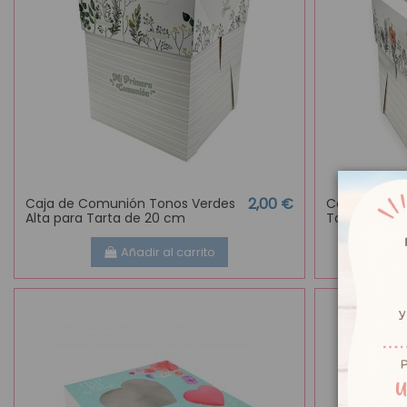
2,00 €
Caja de Comunión Tonos Verdes
Caja de Com
Alta para Tarta de 20 cm
Tarta de 20
Añadir al carrito