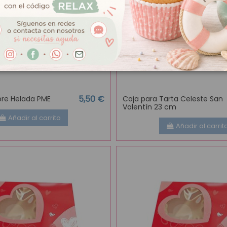
5,50 €
ebre Helada PME
Caja para Tarta Celeste San
Valentín 23 cm
Añadir al carrito
Añadir al carrit