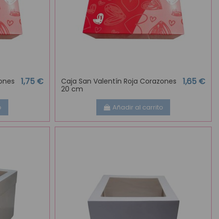
1,75 €
1,65 €
zones
Caja San Valentín Roja Corazones
20 cm
o
Añadir al carrito