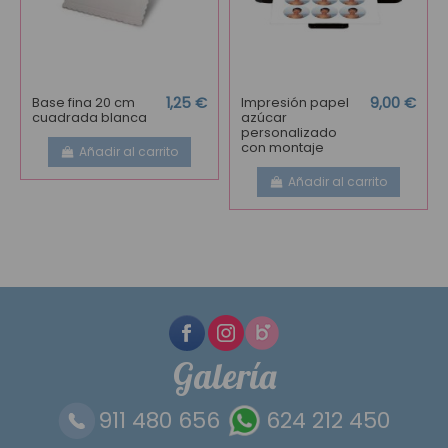
Base fina 20 cm
1,25 €
Impresión papel
9,00 €
cuadrada blanca
azúcar
personalizado
con montaje
Añadir al carrito
Añadir al carrito
Galería
911 480 656
624 212 450