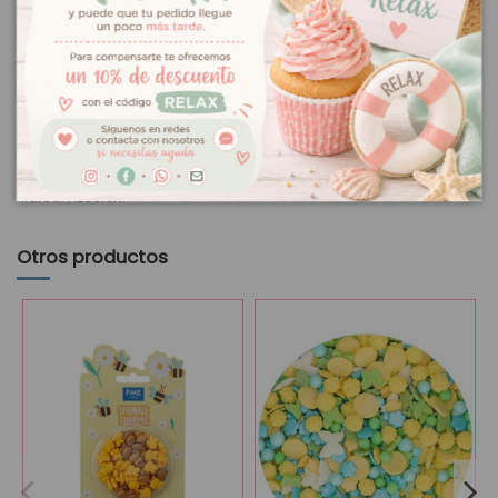
Con estos preciosos sprinkles variados Papá Noel y
Jengibre conseguirás aportar un toque increíble a tus cupcakes o
tartas! Las decoraciones de azúcar tienen formas y colores
variados.
Ingredientes: Glucosa, azúcar blanco, maltodextrina, almidón de
maíz, aroma comestible, colorante *E129 *E102, E133, E150a. *Puede
tener un efecto adverso en la actividad y atención en los niños.
Contiene: 90 gr.
Marca: Azucren.
Otros productos