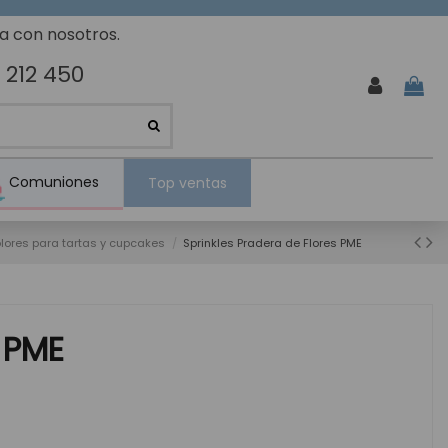
ta con nosotros.
 212 450
Comuniones
Top ventas
olores para tartas y cupcakes
Sprinkles Pradera de Flores PME
s PME