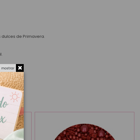
s dulces de Primavera.
l.
a mostrar