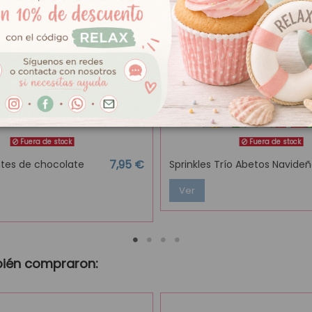
Fuera de stock
Fuera de stock
7,95 €
ntes de chocolate
Sprinkles Trío Abetos Navide
Ver
bién compraron: