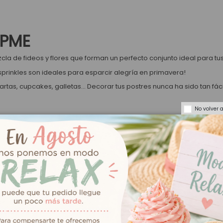
 PME
la de fideos y flores que forman un perfecto conjunto ideal para tu
 sprinkles son ideales para esparcir alegría en primavera!
rtas, cupcakes, galletas... Decorar tus postres nunca ha sido tan fáci
No volver 