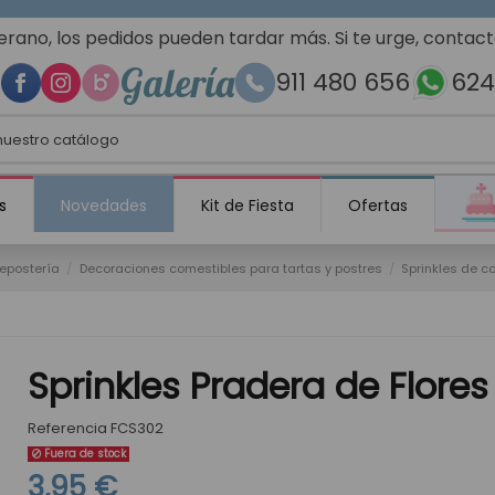
erano, los pedidos pueden tardar más. Si te urge, contac
Galería
911 480 656
624
s
Novedades
Kit de Fiesta
Ofertas
repostería
Decoraciones comestibles para tartas y postres
Sprinkles de c
Sprinkles Pradera de Flore
Referencia
FCS302
Fuera de stock
3,95 €