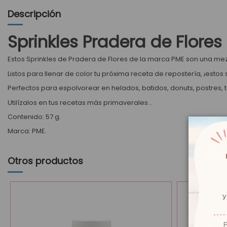
Descripción
Sprinkles Pradera de Flores
Estos Sprinkles de Pradera de Flores de la marca PME son una mezc
Listos para llenar de color tu próxima receta de repostería, ¡estos
Perfectos para espolvorear en helados, batidos, donuts, postres, ta
Utilízalos en tus recetas más primaverales...
Contenido: 57 g.
Marca: PME.
Otros productos