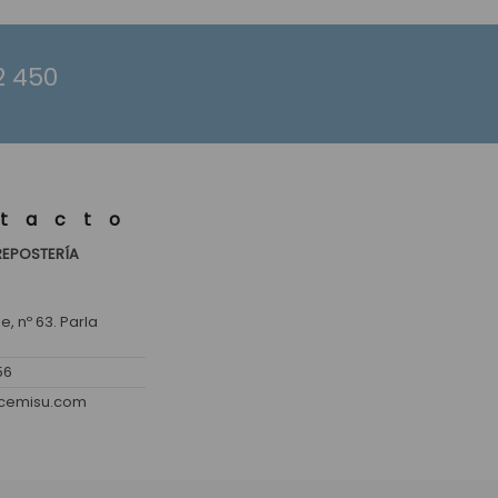
2 450
tacto
REPOSTERÍA
, nº 63. Parla
56
lcemisu.com