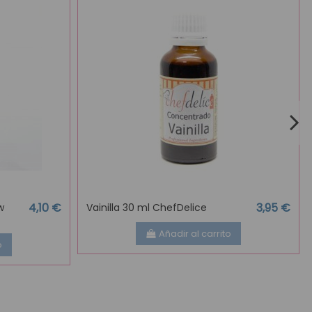
4,10 €
3,95 €
w
Vainilla 30 ml ChefDelice
Añadir al carrito
o