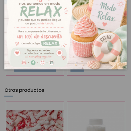
Fuera de stock
Cápsulas blancas
3,25 €
Sprinkles Medley
5,50 €
House of Marie
Hoja Verde
Añadir al carrito
Ver
Otros productos