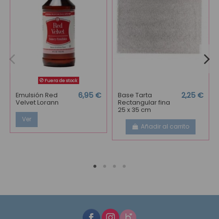
Fuera de stock
Emulsión Red
6,95 €
Base Tarta
2,25 €
Velvet Lorann
Rectangular fina
25 x 35 cm
Ver
Añadir al carrito