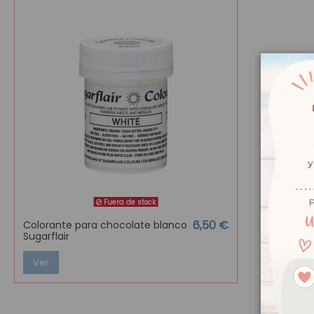
Fuera de stock
6,50 €
Colorante para chocolate blanco
Sugarflair
Ver