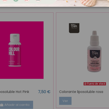
Fuera de stock
7,50 €
posoluble Hot Pink
Colorante liposoluble rosa
Ver
Añadir al carrito