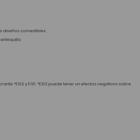
dos diseños comestibles.
antequilla.
orante *E102 y E131. *E102 puede tener un efectos negativos sobre