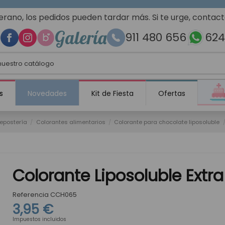
erano, los pedidos pueden tardar más. Si te urge, contac
Galería
911 480 656
624
s
Novedades
Kit de Fiesta
Ofertas
repostería
Colorantes alimentarios
Colorante para chocolate liposoluble
Colorante Liposoluble Extr
Referencia
CCH065
3,95 €
Impuestos incluidos