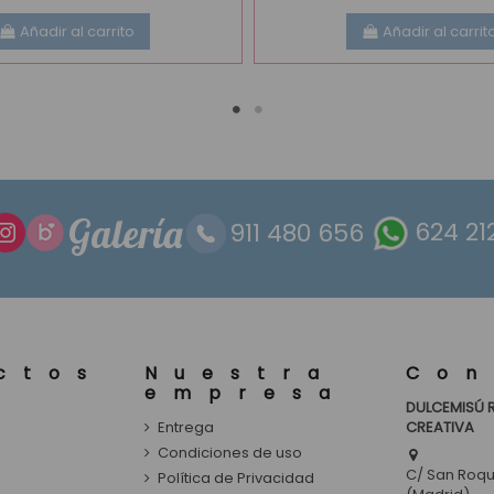
Añadir al carrito
Añadir al carrit
Galería
911 480 656
624 21
ctos
Nuestra
Con
empresa
DULCEMISÚ 
Entrega
CREATIVA
s
Condiciones de uso
C/ San Roque
Política de Privacidad