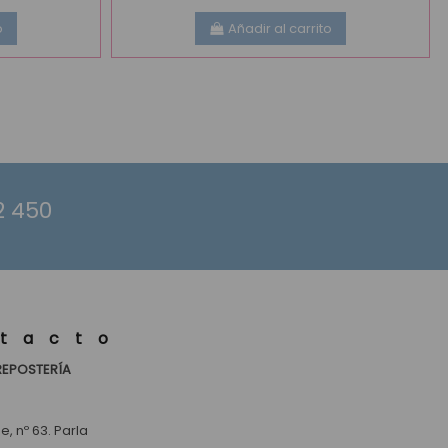
o
Añadir al carrito
2 450
tacto
REPOSTERÍA
, nº 63. Parla