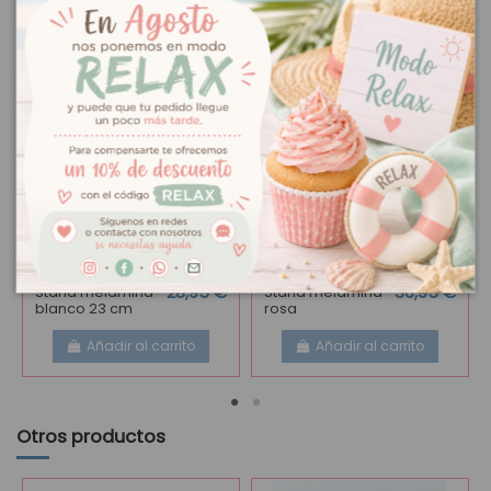
Stand melamina
28,95 €
Stand melamina
36,95 €
blanco 23 cm
rosa
Añadir al carrito
Añadir al carrito
Otros productos