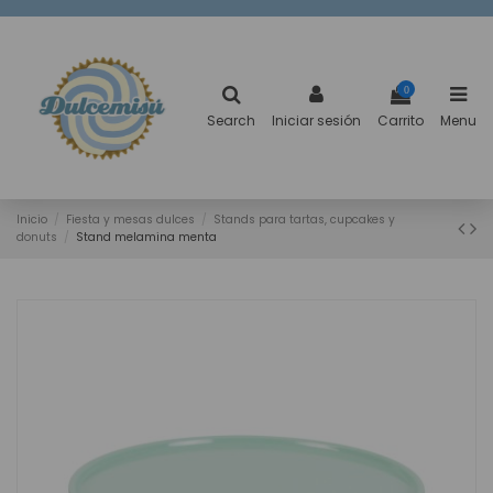
0
Search
Iniciar sesión
Carrito
Menu
Inicio
Fiesta y mesas dulces
Stands para tartas, cupcakes y
donuts
Stand melamina menta