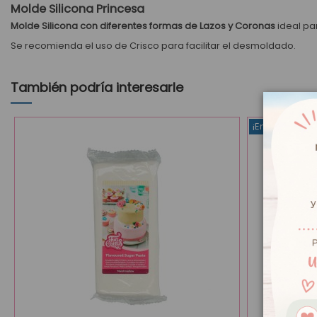
Molde Silicona Princesa
Molde Silicona con diferentes formas de
Lazos y Coronas
ideal pa
Se recomienda el uso de
Crisco
para facilitar el desmoldado.
También podría interesarle
¡En oferta!