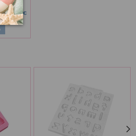
3,95 €
llo
o