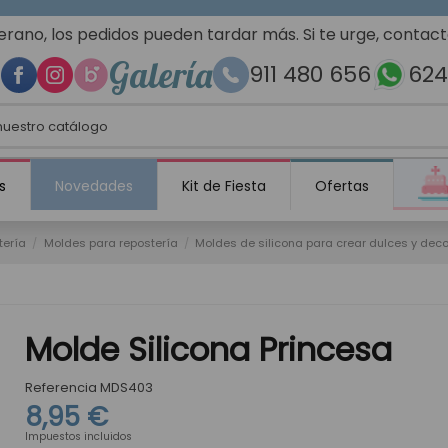
erano, los pedidos pueden tardar más. Si te urge, contac
Galería
911 480 656
624
s
Novedades
Kit de Fiesta
Ofertas
tería
Moldes para repostería
Moldes de silicona para crear dulces y dec
Molde Silicona Princesa
Referencia
MDS403
8,95 €
Impuestos incluidos