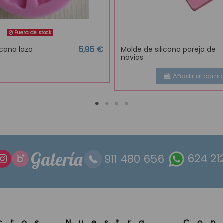
Fuera de stock
5,95 €
icona lazo
Molde de silicona pareja de
novios
Añadir al carrit
Galería
911 480 656
624 21
ctos
Nuestra
Con