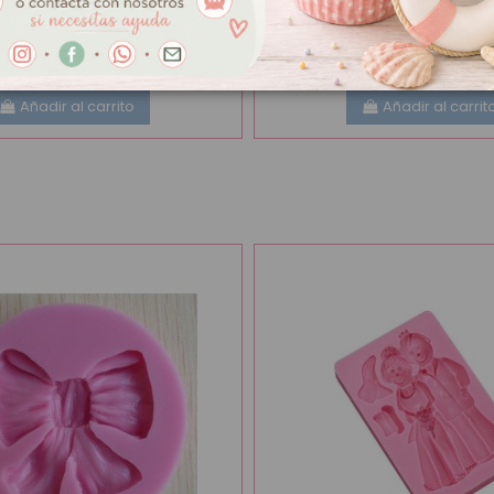
7,50 €
a Vegetal 450g (Cad.
Colorante en Polvo Blanco Bri
Azushine
Añadir al carrito
Añadir al carrit