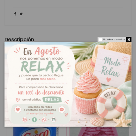
Descripción
No volver a mostrar
Molde de silicona osito navideño
Molde de silicona navideño de osito
Medida exterior: 6 cm x 7,5 cm
También podría interesarle
¡En oferta!
¡En oferta!