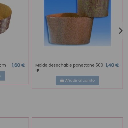
1,60 €
1,40 €
8cm
Molde desechable panettone 500
gr
o
Añadir al carrito