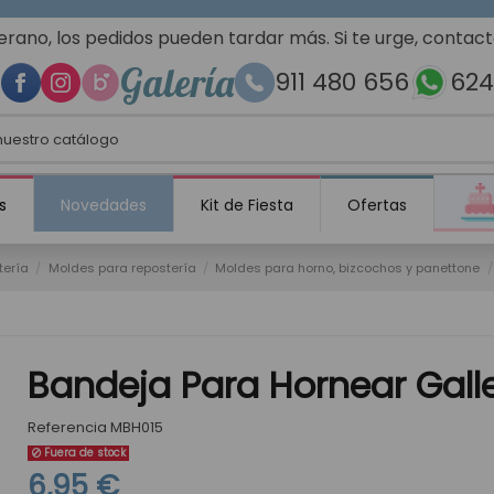
erano, los pedidos pueden tardar más. Si te urge, contac
Galería
911 480 656
624
s
Novedades
Kit de Fiesta
Ofertas
tería
Moldes para repostería
Moldes para horno, bizcochos y panettone
Bandeja Para Hornear Gall
Referencia
MBH015
Fuera de stock
6,95 €