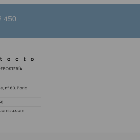
2 450
tacto
REPOSTERÍA
, nº 63. Parla
56
lcemisu.com