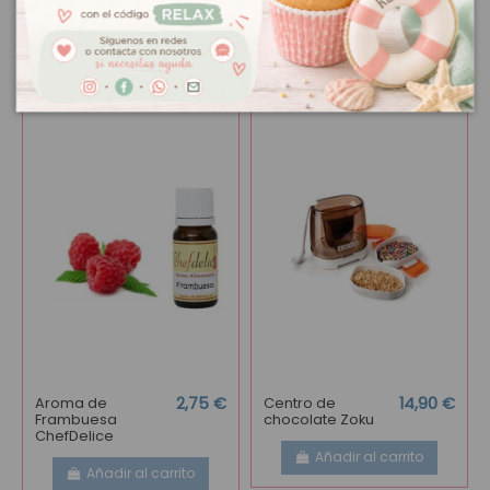
Marca: lekué
También podría interesarle
Aroma de
2,75 €
Centro de
14,90 €
Frambuesa
chocolate Zoku
ChefDelice
Añadir al carrito
Añadir al carrito