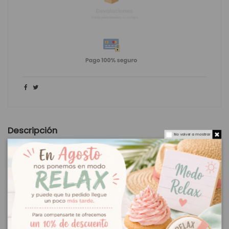
Descripción
No volver a mostrar
Molde helados calipo verde
Molde de silicona para crear tus propios helado tipo calipo.
Perfectos para usar con los niños, helados fáciles de hacer.
Preparación:
Poner
pequeñas piezas de fruta dentro del molde de
helado.
Verter dentro leche o zumo.
Meter en el congelados por unas
horas.
Color: verde