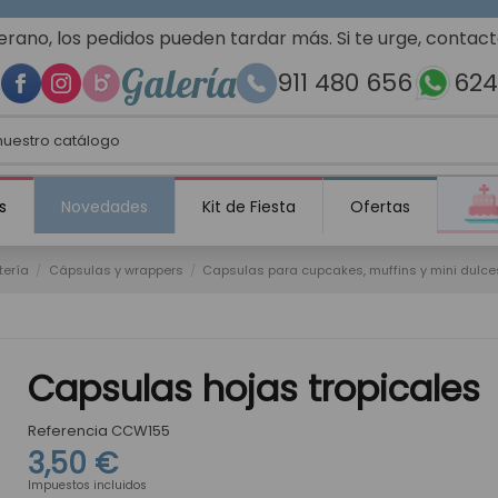
erano, los pedidos pueden tardar más. Si te urge, contac
Galería
911 480 656
624
s
Novedades
Kit de Fiesta
Ofertas
tería
Cápsulas y wrappers
Capsulas para cupcakes, muffins y mini dulce
Capsulas hojas tropicales
Referencia
CCW155
3,50 €
Impuestos incluidos