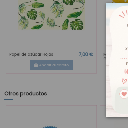
7,00 €
Papel de azúcar Hojas
Molde de Sil
Grande
Añadir al carrito
Otros productos