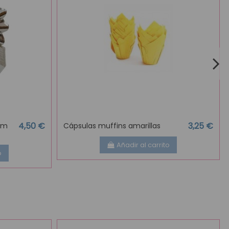
4,50 €
3,25 €
om
Cápsulas muffins amarillas
Añadir al carrito
o