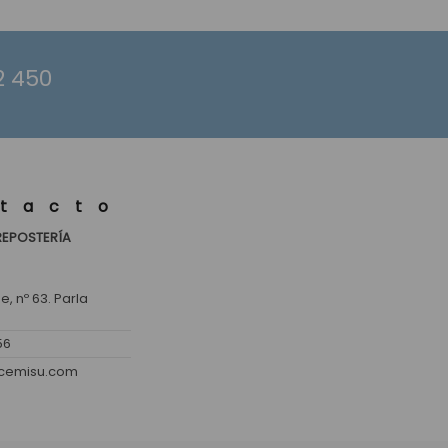
2 450
tacto
REPOSTERÍA
, nº 63. Parla
56
lcemisu.com