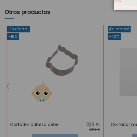
Otros productos
¡En oferta!
¡En oferta!
-15%
-20%
2,13 €
Cortador cabeza bebé
Cortador me
2,50 €