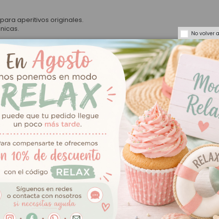
ara aperitivos originales.
nicas.
No volver 
 soltera o cualquier ocasión donde quieras añadir un aire romántico 
del mundo.
a.
o pierda la forma.
ue se adhiera.
bado sofisticado.
es para resaltar su forma.
ar una mesa dulce inolvidable.