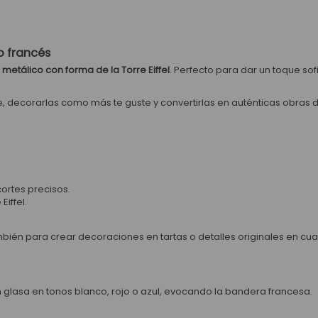
o francés
 metálico con forma de la Torre Eiffel
. Perfecto para dar un toque sof
e, decorarlas como más te guste y convertirlas en auténticas obras 
cortes precisos.
iffel.
ambién para crear decoraciones en tartas o detalles originales en cu
n glasa en tonos blanco, rojo o azul, evocando la bandera francesa.