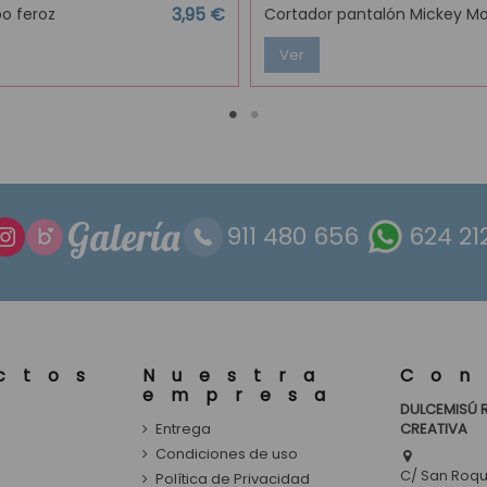
3,95 €
bo feroz
Cortador pantalón Mickey M
Ver
Galería
911 480 656
624 21
ctos
Nuestra
Con
empresa
DULCEMISÚ 
Entrega
CREATIVA
s
Condiciones de uso
C/ San Roque
Política de Privacidad