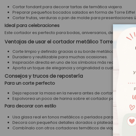
Cortar fondant para decorar tartas de temática viajera.
Preparar pequeños bocados salados en forma de Torre Eiffel p
Cortar frutas, verduras o pan de molde para presentaciones ú
Ideal para celebraciones
Este cortador es perfecto para bodas, aniversarios, despedidas de
Ventajas de usar el cortador metálico Torre Eiffel
Corte limpio y definido gracias a su borde metálico.
Duradero y reutilizable para muchas ocasiones.
Inspiración directa en uno de los símbolos más reconocidos 
Aporta un toque de elegancia y originalidad a cualquier recet
Consejos y trucos de repostería
Para un corte perfecto
Deja reposar la masa en la nevera antes de cortar para que n
Espolvorea un poco de harina sobre el cortador para evitar q
Para decorar con estilo
Usa glasa real en tonos metálicos o perlados para dar un aca
Decora con pequeños detalles dorados o plateados comestibl
Combínalo con otros cortadores temáticos de viajes para cre