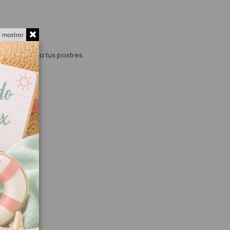
a mostrar
y parisino a tus postres.