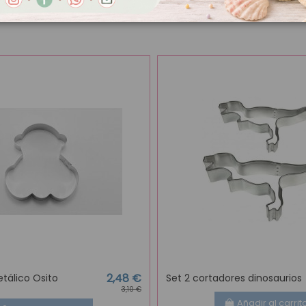
2,48 €
tálico Osito
Set 2 cortadores dinosaurios
3,10 €
Añadir al carrit