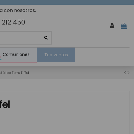
ta con nosotros.
 212 450
Comuniones
Top ventas
álico Torre Eiffel
fel