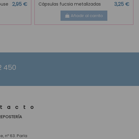
2,95 €
3,25 €
ouse
Cápsulas fucsia metalizadas
Añadir al carrito
2 450
tacto
REPOSTERÍA
, nº 63. Parla