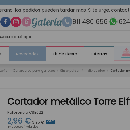
erano, los pedidos pueden tardar más. Si te urge, contac
Galería
911 480 656
624
s
Novedades
Kit de Fiesta
Ofertas
tería
Cortadores para galletas
Sin expulsor
Individuales
Cortador met
Cortador metálico Torre Eif
Referencia
CSE022
2,96 €
3,95 €
-25%
Impuestos incluidos