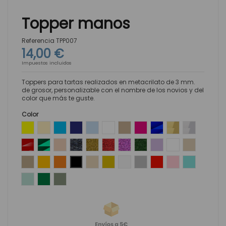
Topper manos
Referencia
TPP007
14,00 €
Impuestos incluidos
Toppers para tartas
realizados en metacrilato de 3 mm.
de grosor, personalizable con el nombre de los novios y del
color que más te guste.
Color
Amarillo
Amarillo Pastel
Azul
Azul Intenso
Azul Pastel
Blanco
Coco
Fucsia
Efecto espejo azul
Efecto espejo Oro
Efecto espej
Efecto espejo Rojo
Efecto espejo verde
Efecto espejo oro rosado
Glitter Negro
Glitter Oro
Glitter Rojo
Glitter Rosa
Glitter Verde
Lila
Madera Dm Blan
Madera Map
Madera DM
Mostaza
Naranja
Negro
Nude
Oro
Perla
Plata
Rojo
Rosa pastel
Turquesa
Verde Mint
Verde
Verde Oliva