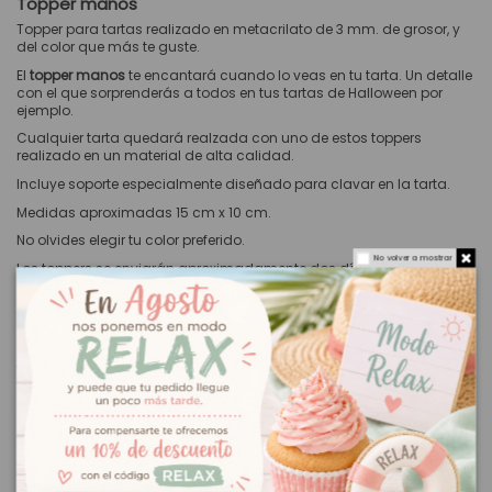
Topper manos
Topper para tartas realizado en metacrilato de 3 mm. de grosor, y
del color que más te guste.
El
topper manos
te encantará cuando lo veas en tu tarta. Un detalle
con el que sorprenderás a todos en tus tartas de Halloween por
ejemplo.
Cualquier tarta quedará realzada con uno de estos toppers
realizado en un material de alta calidad.
Incluye soporte especialmente diseñado para clavar en la tarta.
Medidas aproximadas 15 cm x 10 cm.
No olvides elegir tu color preferido.
No volver a mostrar
Los toppers se enviarán aproximadamente dos días laborales
después de recibir tu pedido.
También podría interesarle