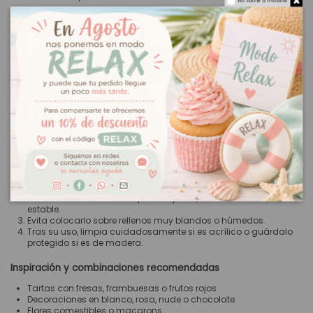
No volver a mostrar
🌿 Madera DM o madera natural
Apariencia cálida y artesanal
Perfecta para tartas rústicas, naturales o románticas
Combina especialmente bien con flores, frutas y tonos suaves
Medidas y detalles del producto
Ancho aproximado:
14 cm
Texto fijo:
Te amo
Producto no personalizable
Uso decorativo
Ligero y fácil de colocar
Cómo usar el topper para un resultado perfecto
Coloca el topper cuando la tarta esté completamente
terminada.
Inserta suavemente en la parte superior, buscando una zona
estable.
Evita colocarlo sobre rellenos muy blandos o húmedos.
Tras su uso, limpia cuidadosamente si es acrílico o guárdalo
protegido si es de madera.
Inspiración y combinaciones recomendadas
Tartas con fresas, frambuesas o frutos rojos
Decoraciones en blanco, rosa, nude o chocolate
Flores comestibles o macarons