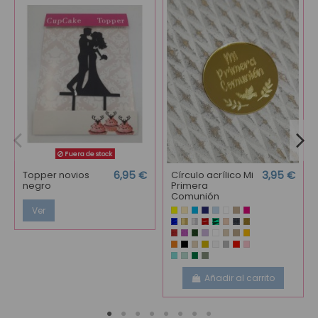
Fuera de stock
Topper novios
6,95 €
Círculo acrílico Mi
3,95 €
negro
Primera
Comunión
Ver
Añadir al carrito