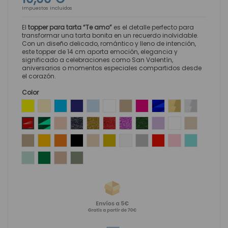
Impuestos incluidos
El
topper para tarta “Te amo”
es el detalle perfecto para
transformar una tarta bonita en un recuerdo inolvidable.
Con un diseño delicado, romántico y lleno de intención,
este topper de 14 cm aporta emoción, elegancia y
significado a celebraciones como San Valentín,
aniversarios o momentos especiales compartidos desde
el corazón.
Color
Amarillo
Amarillo Pastel
Azul
Azul Intenso
Azul Pastel
Blanco
Coco
Fucsia
Efecto espejo azul
Efecto espejo Oro
Efecto espej
Efecto espejo Rojo
Efecto espejo verde
Efecto espejo oro rosado
Glitter Negro
Glitter Oro
Glitter Rojo
Glitter Rosa
Glitter Verde
Lila
Madera Dm Blan
Madera Map
Madera DM
Mostaza
Naranja
Negro
Nude
Oro
Perla
Plata
Rojo
Rosa pastel
Turquesa
Verde Mint
Verde
Kraft
Verde Oliva