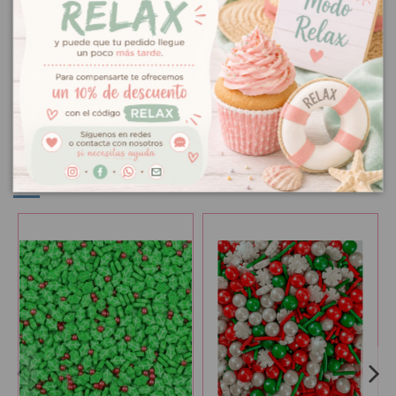
Contiene: 65 gr.
Ingredientes: azúcar, dextrosa, jarabe de glucosa, harina de arroz,
sémola (trigo), aceite vegetal (semillas de nabina, coco), aceite
hidrogenado (semillas de nabina), almidón (maíz, arroz, trigo),
espesante: E413, E414, aroma, agente de recubrimiento: E903, E904,
sal, salvado (maíz), vanilina, jarabe de azúcar invertido, emulgente:
E322 (girasol).
Puede contener trazas de: cacahuetes, soja, leche, frutos de
cáscara.
Otros productos