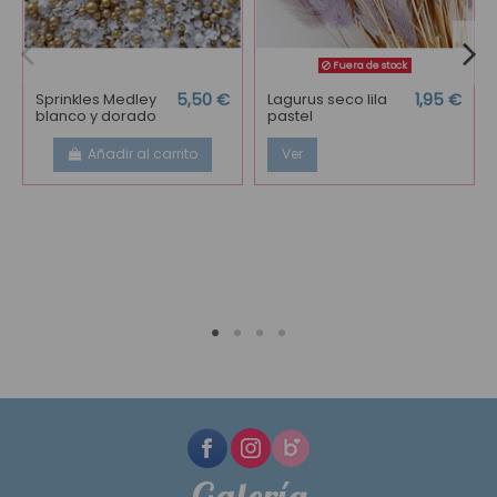
Fuera de stock
Sprinkles Medley
5,50 €
Lagurus seco lila
1,95 €
blanco y dorado
pastel
Añadir al carrito
Ver
Galería