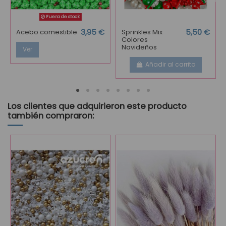
Fuera de stock
Acebo comestible
3,95 €
Sprinkles Mix
5,50 €
Colores
Navideños
Ver
Añadir al carrito
Los clientes que adquirieron este producto
también compraron: