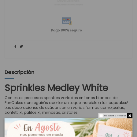
Descripción
Sprinkles Medley White
Con estos preciosos sprinkles variados en tonos blancos de
FunCakes conseguirás aportar un toque increible a tus cupcakes!
Las decoraciones de azúcar son en varias formas como perlas,
confetti xl, palitos xl, mimosas, cristales...
No volver a mostrar
La mezcla de sprinkles es perfecta para decorar tartas, cupcakes,
donuts, galletas, postres, helados y mucho más. No solo tienen un
aspecto bonito, sino que también saben deliciosos.