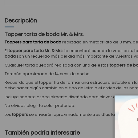
Descripción
Topper tarta de boda Mr. & Mrs.
Toppers para tarta de boda
realizado en metacrilato de 3 mm. de 
El
topper para tarta Mr. & Mrs.
te encantará cuando lo veas en tu t
boda
son un recuerdo más del día más importante de vuestras vi
Cualquier tarta quedará realzada con uno de estos
toppers
de b
Tamaño aproximado de 14 cms. de ancho.
Recuerda que el topper ha de formar una estructura estable en l
deba hacer algún cambio en el tipo de letra o el orden de los no
Incluye soporte especialmente diseñado para clavar en la tarta.
No olvides elegir tu color preferido.
Los
toppers
se enviarán aproximadamente tres días laborales des
También podría interesarle