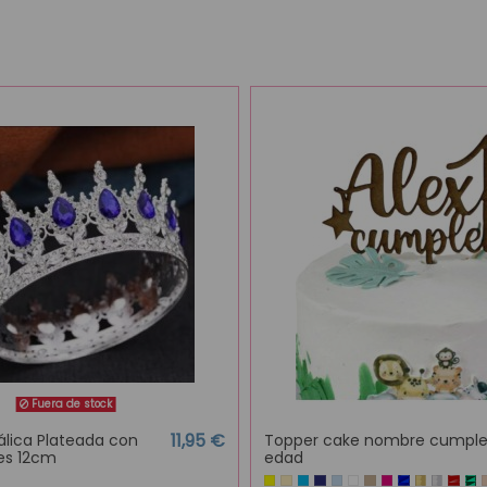
Fuera de stock
11,95 €
lica Plateada con
Topper cake nombre cumpl
les 12cm
edad