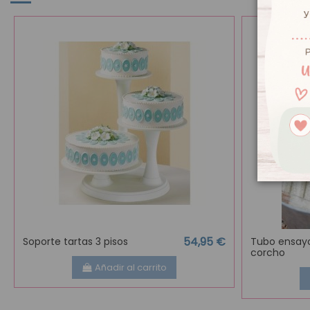
54,95 €
Soporte tartas 3 pisos
Tubo ensay
corcho
Añadir al carrito