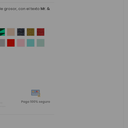
e grosor, con el texto
Mr. &
Oro
ejo Plata
to espejo Rojo
Efecto espejo verde
Efecto espejo oro rosado
Glitter Negro
Glitter Oro
Glitter Rojo
a
Plata
Rojo
Rosa pastel
Turquesa
Verde Mint