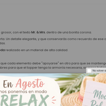
grosor, con el texto
Mr. & Mrs.
dentro de una bonita corona.
arta. Un detalle elegante, y que conservarás como recuerdo de ese 
das.
oda
realizado en un material de alta calidad.
a que cada elemento debe "apoyarse" en otro para que se mantenga la
mbres para que el topper tenga la armonía necesaria, siempre tratand
No volver 
pués de recibir tu pedido.