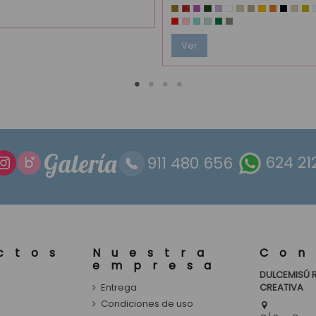
Ver
Galería
911 480 656
624 21
ctos
Nuestra
Con
empresa
DULCEMISÚ 
Entrega
CREATIVA
s
Condiciones de uso