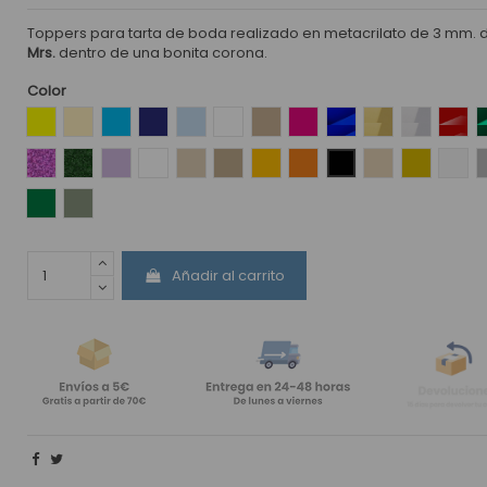
Toppers para tarta de boda
realizado en metacrilato de 3 mm. d
Mrs.
dentro de una bonita corona.
Color
Amarillo
Amarillo Pastel
Azul
Azul Intenso
Azul Pastel
Blanco
Coco
Fucsia
Efecto espejo azul
Efecto espejo 
Efecto esp
Efec
Glitter Rosa
Glitter Verde
Lila
Madera Dm Blanca
Madera Maple
Madera DM
Mostaza
Naranja
Negro
Nude
Oro
Perl
Verde
Verde Oliva
Añadir al carrito