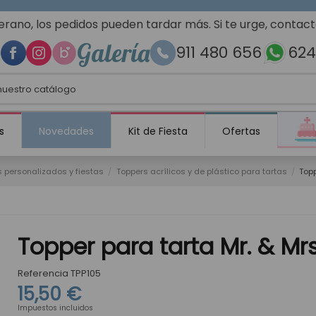
erano, los pedidos pueden tardar más. Si te urge, contac
Galería
911 480 656
624
s
Novedades
Kit de Fiesta
Ofertas
s personalizados y fiestas
Toppers acrílicos y de plástico para tartas
Topp
Topper para tarta Mr. & Mrs
Referencia
TPP105
15,50 €
Impuestos incluidos