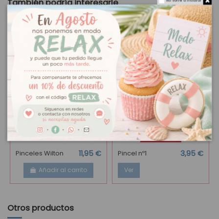
También podría interesarle
No volver a mostrar
Fuera de stock
Pinceles Wilton
11,95 €
Pincel nº1
3,95 €
Añadir al carrito
Ver
Otros productos