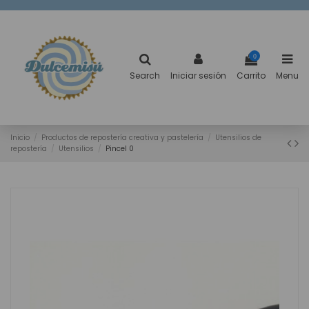
0
Search
Iniciar sesión
Carrito
Menu
Inicio
Productos de repostería creativa y pastelería
Utensilios de
repostería
Utensilios
Pincel 0