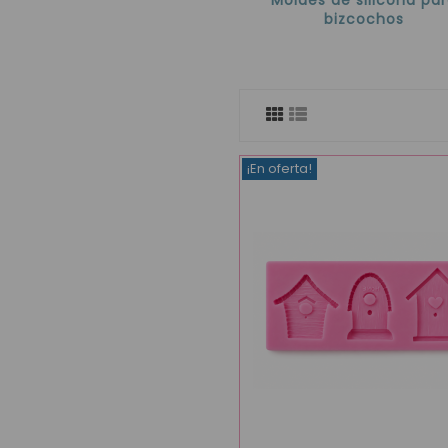
bizcochos
¡En oferta!