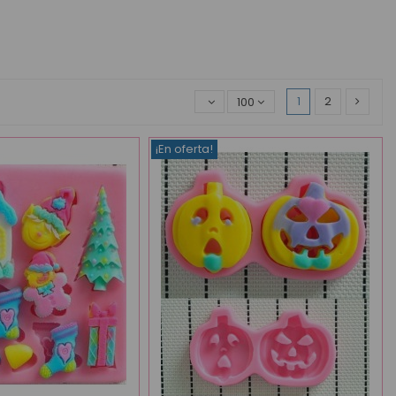
1
2
100
¡En oferta!