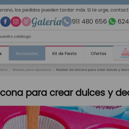
erano, los pedidos pueden tardar más. Si te urge, contac
Galería
911 480 656
624
s
Novedades
Kit de Fiesta
Ofertas
tería
Moldes para repostería
Moldes de silicona para crear dulces y dec
licona para crear dulces y d