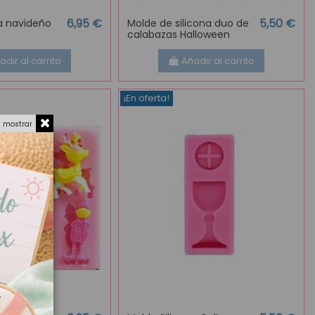
6,95 €
5,50 €
na navideño
Molde de silicona duo de
calabazas Halloween
adir al carrito
Añadir al carrito
¡En oferta!
a mostrar