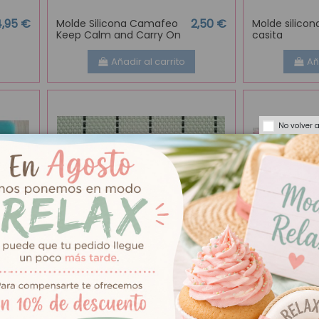
4,95 €
2,50 €
Molde Silicona Camafeo
Molde silico
Keep Calm and Carry On
casita
Añadir al carrito
Añ
No volver 