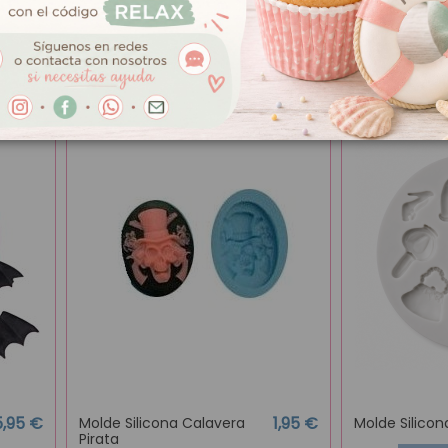
5,95 €
6,95 €
Molde de silicona motivos
Molde silico
navideños
copos
Añadir al carrito
Añ
¡En oferta!
¡En oferta!
5,95 €
1,95 €
Molde Silicona Calavera
Molde Silico
Pirata