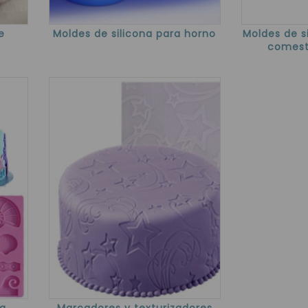
e
Moldes de silicona para horno
Moldes de s
comest
ra
Marcadores y texturizadores