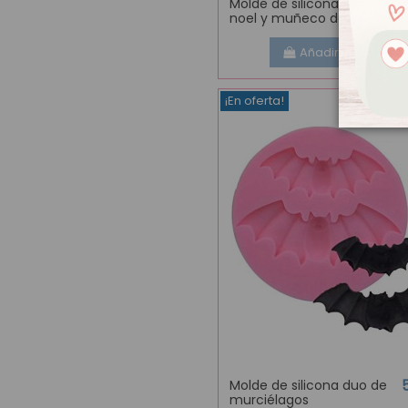
Molde de silicona papa
noel y muñeco de nieve
Añadir al carrito
¡En oferta!
Molde de silicona duo de
murciélagos