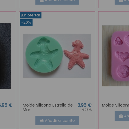
¡En oferta!
-20%
6,95 €
3,96 €
Molde Silicona Estrella de
Molde Silico
Mar
4,95 €
Añ
Añadir al carrito