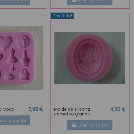
¡En oferta!
6,95 €
4,50 €
na Moda
Molde de silicona
camafeo grande
adir al carrito
Añadir al carrito