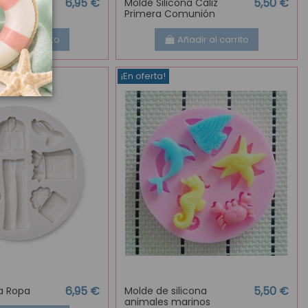
6,95 €
5,50 €
na navideño
Molde Silicona Caliz
Primera Comunión
adir al carrito
Añadir al carrito
¡En oferta!
6,95 €
5,50 €
na Ropa
Molde de silicona
animales marinos