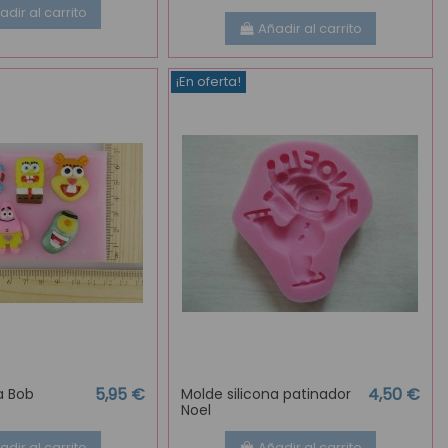
adir al carrito
Añadir al carrito
¡En oferta!
5,95 €
4,50 €
a Bob
Molde silicona patinador
Noel
adir al carrito
Añadir al carrito